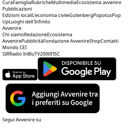
Cura
Famiglia
Rubriche
Multimedia
Ecosistema avvenire
Pubblicazioni
Edizioni locali
L'economia civile
Gutenberg
Popotus
Pop
Up
Luoghi dell'Infinito
Avvenire
Chi siamo
Redazione
Ecosistema
Avvenire
Pubblicità
Fondazione Avvenire
Shop
Contatti
Mondo CEI
SIR
Radio InBlu
TV2000
FISC
Segui Avvenire su