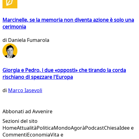
Marcinelle, se la memoria non diventa azione è solo una
cerimonia
di
Daniela Fumarola
Giorgia e Pedro, i due «opposti» che tirando la corda
rischiano di spezzare l'Europa
di
Marco Iasevoli
Abbonati ad Avvenire
Sezioni del sito
Home
Attualità
Politica
Mondo
Agorà
Podcast
Chiesa
Idee e
Commenti
Economia
Vita e