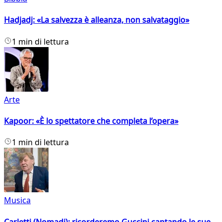
Hadjadj: «La salvezza è alleanza, non salvataggio»
1 min di lettura
Arte
Kapoor: «È lo spettatore che completa l’opera»
1 min di lettura
Musica
Carletti (Nomadi): ricorderemo Guccini cantando le sue