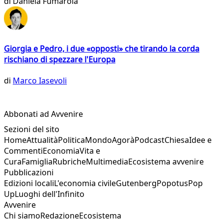
di
Daniela Fumarola
Giorgia e Pedro, i due «opposti» che tirando la corda
rischiano di spezzare l'Europa
di
Marco Iasevoli
Abbonati ad Avvenire
Sezioni del sito
Home
Attualità
Politica
Mondo
Agorà
Podcast
Chiesa
Idee e
Commenti
Economia
Vita e
Cura
Famiglia
Rubriche
Multimedia
Ecosistema avvenire
Pubblicazioni
Edizioni locali
L'economia civile
Gutenberg
Popotus
Pop
Up
Luoghi dell'Infinito
Avvenire
Chi siamo
Redazione
Ecosistema