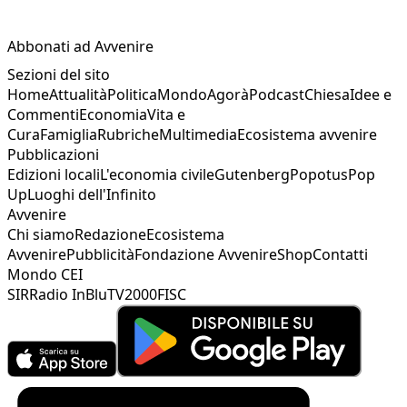
Abbonati ad Avvenire
Sezioni del sito
Home
Attualità
Politica
Mondo
Agorà
Podcast
Chiesa
Idee e
Commenti
Economia
Vita e
Cura
Famiglia
Rubriche
Multimedia
Ecosistema avvenire
Pubblicazioni
Edizioni locali
L'economia civile
Gutenberg
Popotus
Pop
Up
Luoghi dell'Infinito
Avvenire
Chi siamo
Redazione
Ecosistema
Avvenire
Pubblicità
Fondazione Avvenire
Shop
Contatti
Mondo CEI
SIR
Radio InBlu
TV2000
FISC