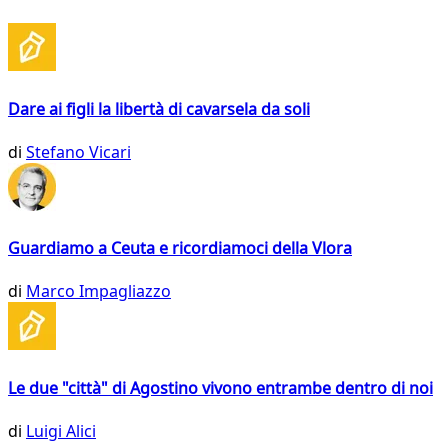
Dare ai figli la libertà di cavarsela da soli
di
Stefano Vicari
Guardiamo a Ceuta e ricordiamoci della Vlora
di
Marco Impagliazzo
Le due "città" di Agostino vivono entrambe dentro di noi
di
Luigi Alici