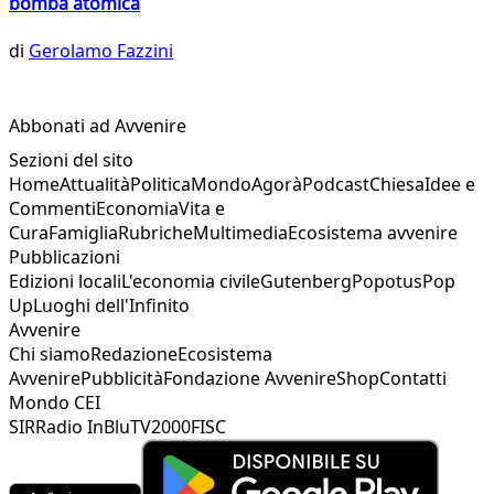
bomba atomica
di
Gerolamo Fazzini
Abbonati ad Avvenire
Sezioni del sito
Home
Attualità
Politica
Mondo
Agorà
Podcast
Chiesa
Idee e
Commenti
Economia
Vita e
Cura
Famiglia
Rubriche
Multimedia
Ecosistema avvenire
Pubblicazioni
Edizioni locali
L'economia civile
Gutenberg
Popotus
Pop
Up
Luoghi dell'Infinito
Avvenire
Chi siamo
Redazione
Ecosistema
Avvenire
Pubblicità
Fondazione Avvenire
Shop
Contatti
Mondo CEI
SIR
Radio InBlu
TV2000
FISC