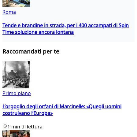
Roma
Tende e brandine in strada, per i 400 accampati di Spin
Time soluzione ancora lontana
Raccomandati per te
Primo piano
L’orgoglio degli orfani di Marcinelle: «Quegli uomini
costruivano l’Europa»
1 min di lettura