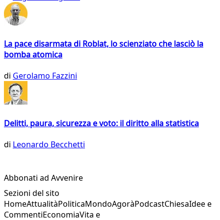
La pace disarmata di Roblat, lo scienziato che lasciò la
bomba atomica
di
Gerolamo Fazzini
Delitti, paura, sicurezza e voto: il diritto alla statistica
di
Leonardo Becchetti
Abbonati ad Avvenire
Sezioni del sito
Home
Attualità
Politica
Mondo
Agorà
Podcast
Chiesa
Idee e
Commenti
Economia
Vita e