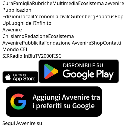
Cura
Famiglia
Rubriche
Multimedia
Ecosistema avvenire
Pubblicazioni
Edizioni locali
L'economia civile
Gutenberg
Popotus
Pop
Up
Luoghi dell'Infinito
Avvenire
Chi siamo
Redazione
Ecosistema
Avvenire
Pubblicità
Fondazione Avvenire
Shop
Contatti
Mondo CEI
SIR
Radio InBlu
TV2000
FISC
Segui Avvenire su