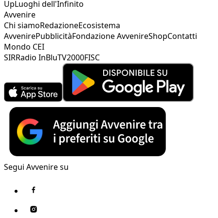
Up
Luoghi dell'Infinito
Avvenire
Chi siamo
Redazione
Ecosistema
Avvenire
Pubblicità
Fondazione Avvenire
Shop
Contatti
Mondo CEI
SIR
Radio InBlu
TV2000
FISC
Segui Avvenire su