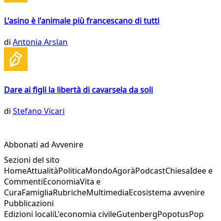
L'asino è l'animale più francescano di tutti
di
Antonia Arslan
Dare ai figli la libertà di cavarsela da soli
di
Stefano Vicari
Abbonati ad Avvenire
Sezioni del sito
Home
Attualità
Politica
Mondo
Agorà
Podcast
Chiesa
Idee e
Commenti
Economia
Vita e
Cura
Famiglia
Rubriche
Multimedia
Ecosistema avvenire
Pubblicazioni
Edizioni locali
L'economia civile
Gutenberg
Popotus
Pop