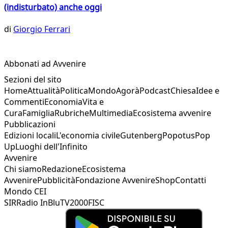
(indisturbato) anche oggi
di
Giorgio Ferrari
Abbonati ad Avvenire
Sezioni del sito
Home
Attualità
Politica
Mondo
Agorà
Podcast
Chiesa
Idee e
Commenti
Economia
Vita e
Cura
Famiglia
Rubriche
Multimedia
Ecosistema avvenire
Pubblicazioni
Edizioni locali
L'economia civile
Gutenberg
Popotus
Pop
Up
Luoghi dell'Infinito
Avvenire
Chi siamo
Redazione
Ecosistema
Avvenire
Pubblicità
Fondazione Avvenire
Shop
Contatti
Mondo CEI
SIR
Radio InBlu
TV2000
FISC