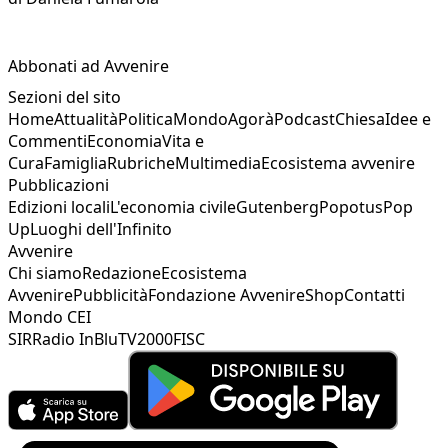
Abbonati ad Avvenire
Sezioni del sito
Home
Attualità
Politica
Mondo
Agorà
Podcast
Chiesa
Idee e
Commenti
Economia
Vita e
Cura
Famiglia
Rubriche
Multimedia
Ecosistema avvenire
Pubblicazioni
Edizioni locali
L'economia civile
Gutenberg
Popotus
Pop
Up
Luoghi dell'Infinito
Avvenire
Chi siamo
Redazione
Ecosistema
Avvenire
Pubblicità
Fondazione Avvenire
Shop
Contatti
Mondo CEI
SIR
Radio InBlu
TV2000
FISC