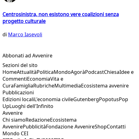
Centrosinistra, non esistono vere coalizioni senza
progetto culturale
di
Marco Iasevoli
Abbonati ad Avvenire
Sezioni del sito
Home
Attualità
Politica
Mondo
Agorà
Podcast
Chiesa
Idee e
Commenti
Economia
Vita e
Cura
Famiglia
Rubriche
Multimedia
Ecosistema avvenire
Pubblicazioni
Edizioni locali
L'economia civile
Gutenberg
Popotus
Pop
Up
Luoghi dell'Infinito
Avvenire
Chi siamo
Redazione
Ecosistema
Avvenire
Pubblicità
Fondazione Avvenire
Shop
Contatti
Mondo CEI