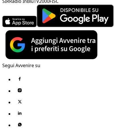
SIR
Radio InBlu
TV2000
FISC
Segui Avvenire su