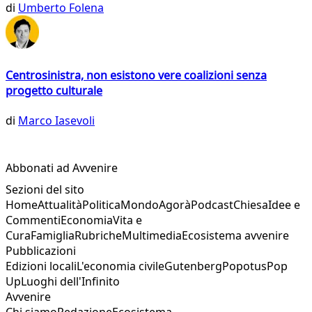
di
Umberto Folena
Centrosinistra, non esistono vere coalizioni senza
progetto culturale
di
Marco Iasevoli
Abbonati ad Avvenire
Sezioni del sito
Home
Attualità
Politica
Mondo
Agorà
Podcast
Chiesa
Idee e
Commenti
Economia
Vita e
Cura
Famiglia
Rubriche
Multimedia
Ecosistema avvenire
Pubblicazioni
Edizioni locali
L'economia civile
Gutenberg
Popotus
Pop
Up
Luoghi dell'Infinito
Avvenire
Chi siamo
Redazione
Ecosistema