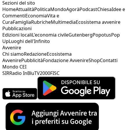
Sezioni del sito
Home
Attualità
Politica
Mondo
Agorà
Podcast
Chiesa
Idee e
Commenti
Economia
Vita e
Cura
Famiglia
Rubriche
Multimedia
Ecosistema avvenire
Pubblicazioni
Edizioni locali
L'economia civile
Gutenberg
Popotus
Pop
Up
Luoghi dell'Infinito
Avvenire
Chi siamo
Redazione
Ecosistema
Avvenire
Pubblicità
Fondazione Avvenire
Shop
Contatti
Mondo CEI
SIR
Radio InBlu
TV2000
FISC