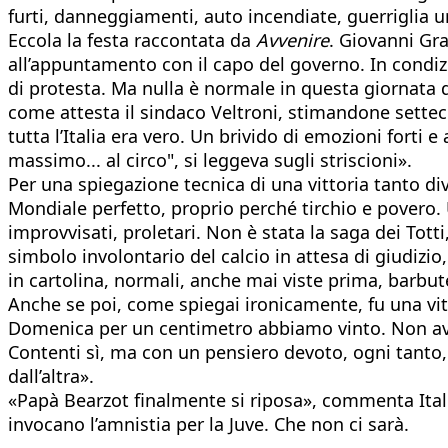
furti, danneggiamenti, auto incendiate, guerriglia ur
Eccola la festa raccontata da
Avvenire
. Giovanni Gra
all’appuntamento con il capo del governo. In condi
di protesta. Ma nulla è normale in questa giornata d
come attesta il sindaco Veltroni, stimandone settece
tutta l’Italia era vero. Un brivido di emozioni forti e a
massimo... al circo", si leggeva sugli striscioni».
Per una spiegazione tecnica di una vittoria tanto di
Mondiale perfetto, proprio perché tirchio e povero. U
improvvisati, proletari. Non è stata la saga dei Tot
simbolo involontario del calcio in attesa di giudizi
in cartolina, normali, anche mai viste prima, barbut
Anche se poi, come spiegai ironicamente, fu una vitt
Domenica per un centimetro abbiamo vinto. Non avr
Contenti sì, ma con un pensiero devoto, ogni tanto, 
dall’altra».
«Papà Bearzot finalmente si riposa», commenta Italo C
invocano l’amnistia per la Juve. Che non ci sarà.