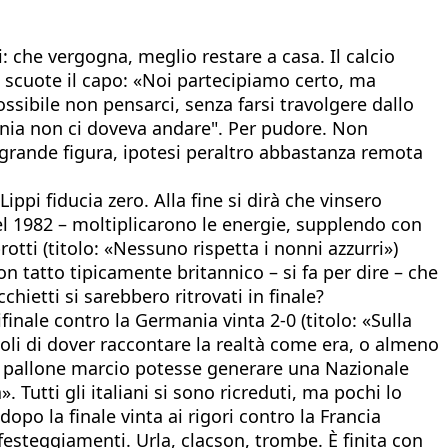
 che vergogna, meglio restare a casa. Il calcio
ti scuote il capo: «Noi partecipiamo certo, ma
ssibile non pensarci, senza farsi travolgere dallo
mania non ci doveva andare". Per pudore. Non
rande figura, ipotesi peraltro abbastanza remota
ppi fiducia zero. Alla fine si dirà che vinsero
nel 1982 – moltiplicarono le energie, supplendo con
protti (titolo: «Nessuno rispetta i nonni azzurri»)
on tatto tipicamente britannico – si fa per dire – che
hietti si sarebbero ritrovati in finale?
inale contro la Germania vinta 2-0 (titolo: «Sulla
oli di dover raccontare la realtà come era, o almeno
 pallone marcio potesse generare una Nazionale
utti gli italiani si sono ricreduti, ma pochi lo
o la finale vinta ai rigori contro la Francia
esteggiamenti. Urla, clacson, trombe. È finita con