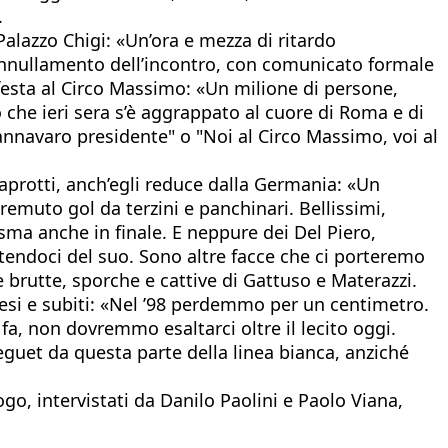
.
a Palazzo Chigi: «Un’ora e mezza di ritardo
 annullamento dell’incontro, con comunicato formale
 festa al Circo Massimo: «Un milione di persone,
o che ieri sera s’è aggrappato al cuore di Roma e di
Cannavaro presidente" o "Noi al Circo Massimo, voi al
Caprotti, anch’egli reduce dalla Germania: «Un
remuto gol da terzini e panchinari. Bellissimi,
asma anche in finale. E neppure dei Del Piero,
ttendoci del suo. Sono altre facce che ci porteremo
e brutte, sporche e cattive di Gattuso e Materazzi.
presi e subiti: «Nel ’98 perdemmo per un centimetro.
 non dovremmo esaltarci oltre il lecito oggi.
eguet da questa parte della linea bianca, anziché
go, intervistati da Danilo Paolini e Paolo Viana,