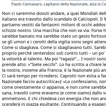
Paolo Cannavaro, capitano della Nazionale, alza la C
Non ci saremmo dovuti andare, a quei Mondiali dell’e
italiano era travolto dallo scandalo di Calciopoli. Il
partiamo vestiti da fantasmi: milioni di occhi addos
schizzo nostro. Una macchia che non va via. Forse ha
sarebbe bastato ma sarebbe stato un gesto fortiss
se gli umori e i cerotti della vigilia sono segni attend
Come si sbagliava. Come si sbagliavano tutti. Sarebbe
proprio perché sentendosi soli contro tutti – un po’ 
la volontà al talento. Ma poi "ragazzi"... I nostri son
prende atto: «"Siete vecchi". Lo ha scritto a chiare le
la nostra, insieme alla Francia, è la Nazionale più a
Ci sarà tempo per ricredersi. Caprotti non esita a f
Nazionale faccio autocritica»): «Lo confessiamo, no
come onestamente ci appariva, e non come sarebbe
sana, travolti come eravamo (e come siamo) dallo sco
ammettono. E chi chiedeva con energia che non anda
scenderà in piazza esultante. Continuando a esagera