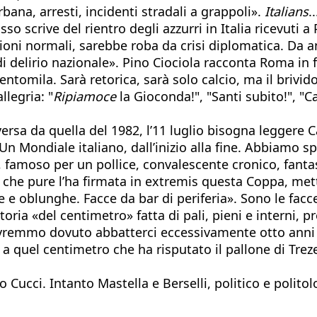
bana, arresti, incidenti stradali a grappoli».
Italians
..
sso scrive del rientro degli azzurri in Italia ricevuti 
zioni normali, sarebbe roba da crisi diplomatica. Da
i delirio nazionale». Pino Ciociola racconta Roma in
ntomila. Sarà retorica, sarà solo calcio, ma il brivid
llegria: "
Ripiamoce
la Gioconda!", "Santi subito!", "
versa da quella del 1982, l’11 luglio bisogna leggere 
n Mondiale italiano, dall’inizio alla fine. Abbiamo sp
ti, famoso per un pollice, convalescente cronico, fant
o, che pure l’ha firmata in extremis questa Coppa, me
e e oblunghe. Facce da bar di periferia». Sono le facc
oria «del centimetro» fatta di pali, pieni e interni, 
emmo dovuto abbatterci eccessivamente otto anni fa,
a quel centimetro che ha risputato il pallone di Trez
ucci. Intanto Mastella e Berselli, politico e politolo