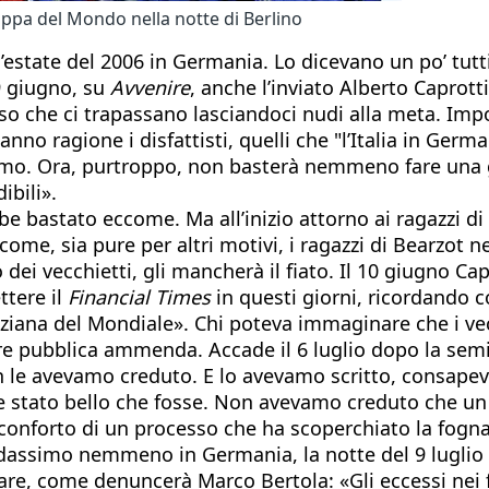
oppa del Mondo nella notte di Berlino
state del 2006 in Germania. Lo dicevano un po’ tutti:
 9 giugno, su
Avvenire
, anche l’inviato Alberto Caprot
so che ci trapassano lasciandoci nudi alla meta. Impo
nno ragione i disfattisti, quelli che "l’Italia in Ger
imo. Ora, purtroppo, non basterà nemmeno fare una g
ibili».
 bastato eccome. Ma all’inizio attorno ai ragazzi di Li
come, sia pure per altri motivi, i ragazzi di Bearzot 
o dei vecchietti, gli mancherà il fiato. Il 10 giugno Ca
ttere il
Financial Times
in questi giorni, ricordando c
nziana del Mondiale». Chi poteva immaginare che i vecc
are pubblica ammenda. Accade il 6 luglio dopo la semif
n le avevamo creduto. E lo avevamo scritto, consapev
 stato bello che fosse. Non avevamo creduto che un
nforto di un processo che ha scoperchiato la fogna». T
ssimo nemmeno in Germania, la notte del 9 luglio dop
re, come denuncerà Marco Bertola: «Gli eccessi nei f