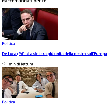
Raccomandati per te
Politica
De Luca (Pd): «La sinistra più unita della destra sull'Europ
1 min di lettura
Politica