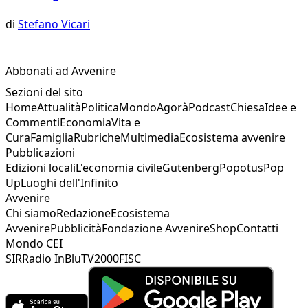
di
Stefano Vicari
Abbonati ad Avvenire
Sezioni del sito
Home
Attualità
Politica
Mondo
Agorà
Podcast
Chiesa
Idee e
Commenti
Economia
Vita e
Cura
Famiglia
Rubriche
Multimedia
Ecosistema avvenire
Pubblicazioni
Edizioni locali
L'economia civile
Gutenberg
Popotus
Pop
Up
Luoghi dell'Infinito
Avvenire
Chi siamo
Redazione
Ecosistema
Avvenire
Pubblicità
Fondazione Avvenire
Shop
Contatti
Mondo CEI
SIR
Radio InBlu
TV2000
FISC