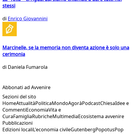
stessi
di
Enrico Giovannini
Marcinelle, se la memoria non diventa azione è solo una
cerimonia
di
Daniela Fumarola
Abbonati ad Avvenire
Sezioni del sito
Home
Attualità
Politica
Mondo
Agorà
Podcast
Chiesa
Idee e
Commenti
Economia
Vita e
Cura
Famiglia
Rubriche
Multimedia
Ecosistema avvenire
Pubblicazioni
Edizioni locali
L'economia civile
Gutenberg
Popotus
Pop