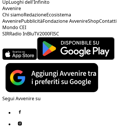
Up
Luoghi dell'Infinito
Avvenire
Chi siamo
Redazione
Ecosistema
Avvenire
Pubblicità
Fondazione Avvenire
Shop
Contatti
Mondo CEI
SIR
Radio InBlu
TV2000
FISC
Segui Avvenire su