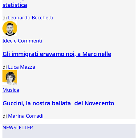
283
statistica
284
285
di
Leonardo Becchetti
286
287
288
Idee e Commenti
289
290
Gli immigrati eravamo noi, a Marcinelle
291
292
di
Luca Mazza
293
294
295
Musica
296
297
Guccini, la nostra ballata del Novecento
...
321
di
Marina Corradi
322
NEWSLETTER