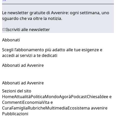
Le newsletter gratuite di Avvenire: ogni settimana, uno
sguardo che va oltre la notizia.
Iscriviti alle newsletter
Abbonati
Scegli l’abbonamento più adatto alle tue esigenze e
accedi ai servizi a te dedicati
Abbonati ad Avvenire
Abbonati ad Avvenire
Sezioni del sito
Home
Attualità
Politica
Mondo
Agorà
Podcast
Chiesa
Idee e
Commenti
Economia
Vita e
Cura
Famiglia
Rubriche
Multimedia
Ecosistema avvenire
Pubblicazioni