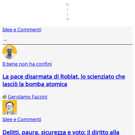
1
Idee e Commenti
2
...
269
270
271
Il bene non ha confini
272
273
La pace disarmata di Roblat, lo scienziato che
274
lasciò la bomba atomica
275
276
di
Gerolamo Fazzini
277
278
279
280
Idee e Commenti
281
282
Delitti, paura, sicurezza e voto: il diritto alla