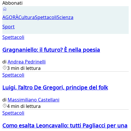
Abbonati
Spettacoli
AGORÀ
Cultura
Spettacoli
Scienza
Sport
Spettacoli
Gragnaniello: il futuro? È nella poesia
di
Andrea Pedrinelli
3 min di lettura
Spettacoli
Luigi, l’altro De Gregori, principe del folk
di
Massimiliano Castellani
4 min di lettura
Spettacoli
Como esalta Leoncavallo: tutti Pagliacci per una