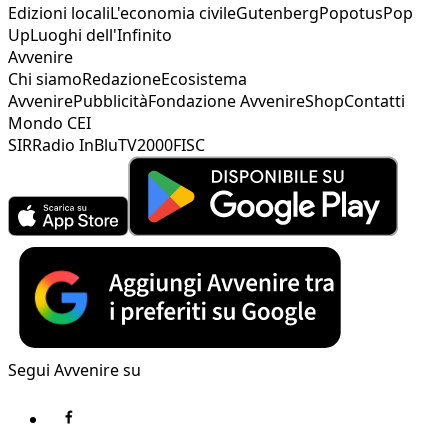
Edizioni locali
L'economia civile
Gutenberg
Popotus
Pop
Up
Luoghi dell'Infinito
Avvenire
Chi siamo
Redazione
Ecosistema
Avvenire
Pubblicità
Fondazione Avvenire
Shop
Contatti
Mondo CEI
SIR
Radio InBlu
TV2000
FISC
Segui Avvenire su