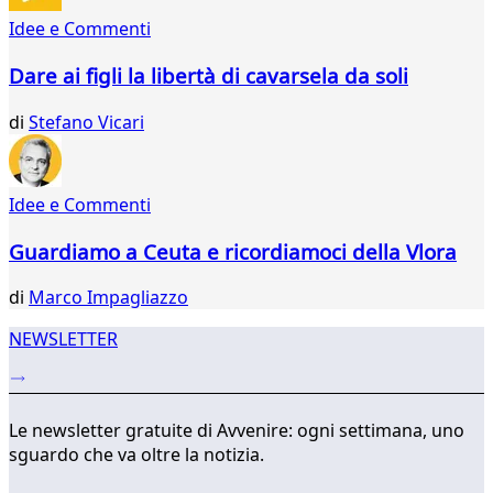
40
Idee e Commenti
41
42
Dare ai figli la libertà di cavarsela da soli
43
44
di
Stefano Vicari
45
46
47
Idee e Commenti
48
49
Guardiamo a Ceuta e ricordiamoci della Vlora
50
...
di
Marco Impagliazzo
73
74
NEWSLETTER
Le newsletter gratuite di Avvenire: ogni settimana, uno
sguardo che va oltre la notizia.