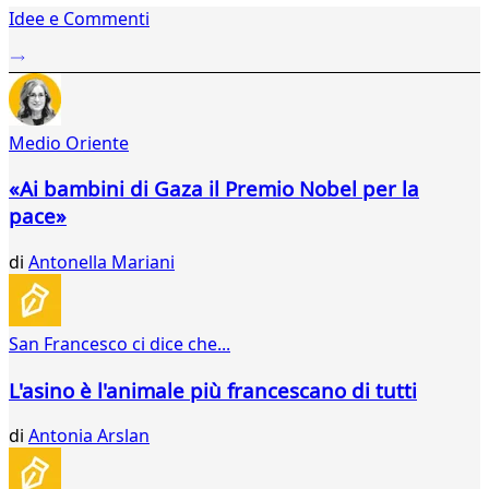
Idee e Commenti
2
...
22
23
24
Medio Oriente
25
26
«Ai bambini di Gaza il Premio Nobel per la
27
pace»
28
29
di
Antonella Mariani
30
31
32
33
San Francesco ci dice che...
34
35
L'asino è l'animale più francescano di tutti
36
37
di
Antonia Arslan
38
39