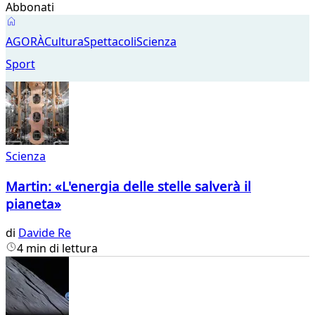
Abbonati
Scienza
AGORÀ
Cultura
Spettacoli
Scienza
Sport
Scienza
Martin: «L'energia delle stelle salverà il
pianeta»
di
Davide Re
4 min di lettura