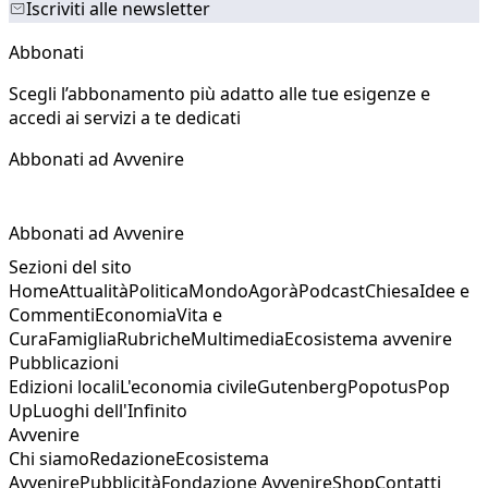
Iscriviti alle newsletter
Abbonati
Scegli l’abbonamento più adatto alle tue esigenze e
accedi ai servizi a te dedicati
Abbonati ad Avvenire
Abbonati ad Avvenire
Sezioni del sito
Home
Attualità
Politica
Mondo
Agorà
Podcast
Chiesa
Idee e
Commenti
Economia
Vita e
Cura
Famiglia
Rubriche
Multimedia
Ecosistema avvenire
Pubblicazioni
Edizioni locali
L'economia civile
Gutenberg
Popotus
Pop
Up
Luoghi dell'Infinito
Avvenire
Chi siamo
Redazione
Ecosistema
Avvenire
Pubblicità
Fondazione Avvenire
Shop
Contatti