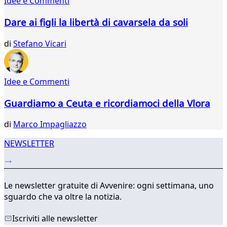
Idee e Commenti
40
41
Dare ai figli la libertà di cavarsela da soli
42
43
di
Stefano Vicari
44
45
46
Idee e Commenti
47
48
Guardiamo a Ceuta e ricordiamoci della Vlora
49
...
di
Marco Impagliazzo
73
74
NEWSLETTER
Le newsletter gratuite di Avvenire: ogni settimana, uno
sguardo che va oltre la notizia.
Iscriviti alle newsletter