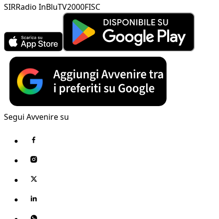
SIR
Radio InBlu
TV2000
FISC
Segui Avvenire su