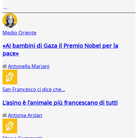
...
21
22
23
Medio Oriente
24
25
«Ai bambini di Gaza il Premio Nobel per la
26
pace»
27
28
di
Antonella Mariani
29
30
31
32
San Francesco ci dice che...
33
34
L'asino è l'animale più francescano di tutti
35
36
di
Antonia Arslan
37
38
39