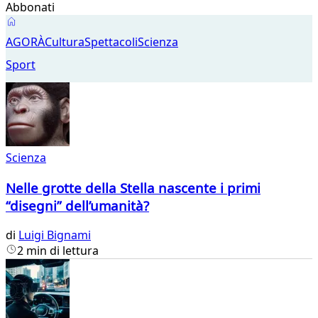
Abbonati
Scienza
AGORÀ
Cultura
Spettacoli
Scienza
Sport
Scienza
Nelle grotte della Stella nascente i primi
“disegni” dell’umanità?
di
Luigi Bignami
2 min di lettura