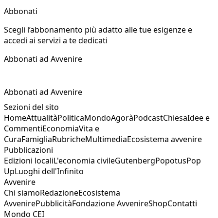
Abbonati
Scegli l’abbonamento più adatto alle tue esigenze e
accedi ai servizi a te dedicati
Abbonati ad Avvenire
Abbonati ad Avvenire
Sezioni del sito
Home
Attualità
Politica
Mondo
Agorà
Podcast
Chiesa
Idee e
Commenti
Economia
Vita e
Cura
Famiglia
Rubriche
Multimedia
Ecosistema avvenire
Pubblicazioni
Edizioni locali
L'economia civile
Gutenberg
Popotus
Pop
Up
Luoghi dell'Infinito
Avvenire
Chi siamo
Redazione
Ecosistema
Avvenire
Pubblicità
Fondazione Avvenire
Shop
Contatti
Mondo CEI