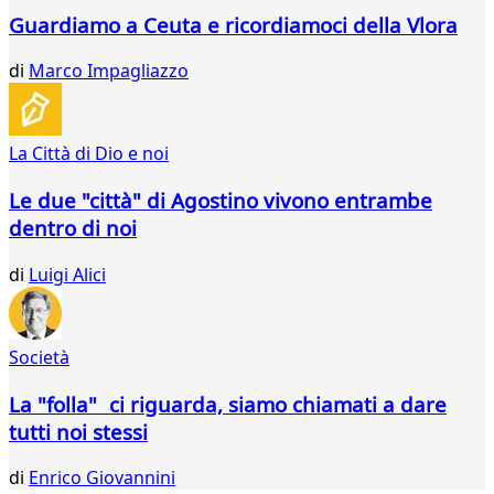
31
Guardiamo a Ceuta e ricordiamoci della Vlora
32
33
di
Marco Impagliazzo
34
35
36
La Città di Dio e noi
37
38
Le due "città" di Agostino vivono entrambe
39
dentro di noi
40
41
di
Luigi Alici
42
43
44
Società
45
46
La "folla" ci riguarda, siamo chiamati a dare
47
tutti noi stessi
...
73
di
Enrico Giovannini
74