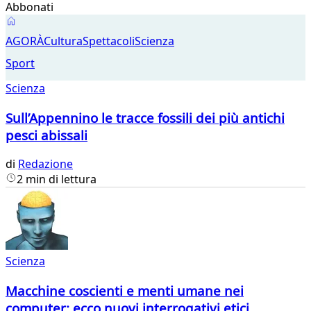
Abbonati
Scienza
AGORÀ
Cultura
Spettacoli
Scienza
Sport
Scienza
Sull’Appennino le tracce fossili dei più antichi
pesci abissali
di
Redazione
2 min di lettura
Scienza
Macchine coscienti e menti umane nei
computer: ecco nuovi interrogativi etici