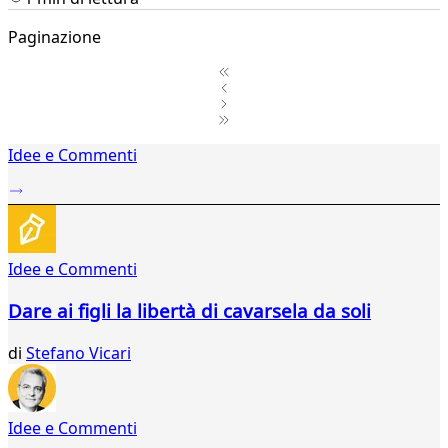
Paginazione
1
Idee e Commenti
2
...
19
20
21
Idee e Commenti
22
23
Dare ai figli la libertà di cavarsela da soli
24
25
di
Stefano Vicari
26
27
28
29
Idee e Commenti
30