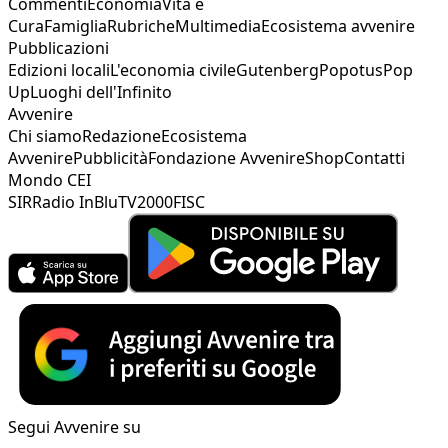
Commenti
Economia
Vita e
Cura
Famiglia
Rubriche
Multimedia
Ecosistema avvenire
Pubblicazioni
Edizioni locali
L'economia civile
Gutenberg
Popotus
Pop
Up
Luoghi dell'Infinito
Avvenire
Chi siamo
Redazione
Ecosistema
Avvenire
Pubblicità
Fondazione Avvenire
Shop
Contatti
Mondo CEI
SIR
Radio InBlu
TV2000
FISC
Segui Avvenire su