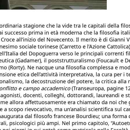
rdinaria stagione che la vide tra le capitali della fi
 successo prima in età moderna che la filosofia itali
Croce all’inizio del Novecento. Il merito è di Gianni V
nesimo sociale torinese (Carretto e l’Azione Cattolica)
l’Italia del Dopoguerra verso le principali correnti f
eutica (Gadamer), il poststrutturalismo (Foucault e De
mo (Rorty). Ne nacque una filosofia complessa e mode
nsione etica dell’attività interpretativa, la cura per i 
alismo, la decostruzione del potere, la critica alla 
Conflitto e campo accademico
(Transeuropa, pagine 124
agonisti, docenti, colleghi, dottorandi, laureandi e 
come allora affettuosamente era chiamato da noi che gl
ie a scopo rievocativo, ma un’analisi scientifica su
inaugurata dal filosofo francese Bourdieu; una forma di
rali, psicologici più ampi. Nel primo capitolo, “Autoe
 nei giorni in cui entrò come matricola nella Facoltà