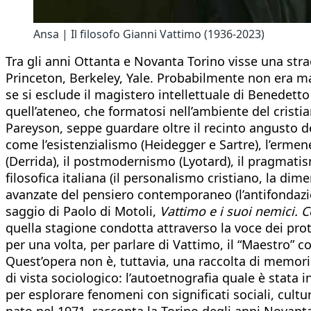
Ansa | Il filosofo Gianni Vattimo (1936-2023)
Tra gli anni Ottanta e Novanta Torino visse una strao
Princeton, Berkeley, Yale. Probabilmente non era mai
se si esclude il magistero intellettuale di Benedetto 
quell’ateneo, che formatosi nell’ambiente del cristia
Pareyson, seppe guardare oltre il recinto angusto del
come l’esistenzialismo (Heidegger e Sartre), l’ermen
(Derrida), il postmodernismo (Lyotard), il pragmatis
filosofica italiana (il personalismo cristiano, la dime
avanzate del pensiero contemporaneo (l’antifondazion
saggio di Paolo di Motoli,
Vattimo e i suoi nemici. 
quella stagione condotta attraverso la voce dei prot
per una volta, per parlare di Vattimo, il “Maestro” 
Quest’opera non è, tuttavia, una raccolta di memor
di vista sociologico: l’autoetnografia quale è stata 
per esplorare fenomeni con significati sociali, cultu
nato nel 1971, racconta la Torino degli anni Novanta