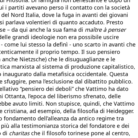
ui i partiti avevano perso il contatto con la società
 del Nord Italia, dove la fuga in avanti dei giovani
 si parlava volentieri di quanto accaduto. Presto
ese – da qui anche la sua fama di
maître à penser
elle grandi ideologie non era possibile uscire
 come lui stesso la definì - uno scarto in avanti che
utenticamente il proprio tempo. Il suo pensiero
 anche Nietzsche) che le disuguaglianze e le
ica marxista al sistema di produzione capitalistico,
 inaugurato dalla metafisica occidentale. Questa
le sfuggire, pena l’esclusione dal dibattito pubblico.
ppellativo “pensiero dei deboli” che Vattimo ha dato
ni Ottanta, l’epoca del liberismo sfrenato, delle
ebbe avuto limiti. Non stupisce, quindi, che Vattimo
cristiana, ad esempio, della filosofia di Heidegger.
ido fondamento dell’alleanza da antico regime tra
a più alla testimonianza storica del fondatore e dei
o di
charitas
che il filosofo torinese pone al centro,