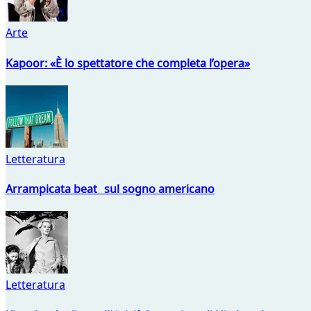
Arte
Kapoor: «È lo spettatore che completa l’opera»
Letteratura
Arrampicata beat sul sogno americano
Letteratura