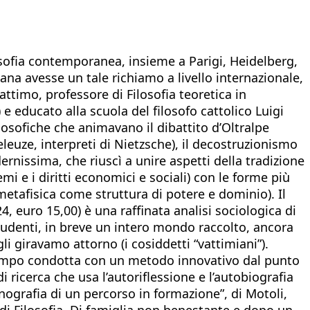
losofia contemporanea, insieme a Parigi, Heidelberg,
ana avesse un tale richiamo a livello internazionale,
attimo, professore di Filosofia teoretica in
 e educato alla scuola del filosofo cattolico Luigi
ilosofiche che animavano il dibattito d’Oltralpe
leuze, interpreti di Nietzsche), il decostruzionismo
rnissima, che riuscì a unire aspetti della tradizione
temi e i diritti economici e sociali) con le forme più
metafisica come struttura di potere e dominio). Il
, euro 15,00) è una raffinata analisi sociologica di
studenti, in breve un intero mondo raccolto, ancora
i giravamo attorno (i cosiddetti “vattimiani”).
l campo condotta con un metodo innovativo dal punto
 ricerca che usa l’autoriflessione e l’autobiografia
tnografia di un percorso in formazione”, di Motoli,
 di Filosofia. Di famiglia non benestante e dopo un