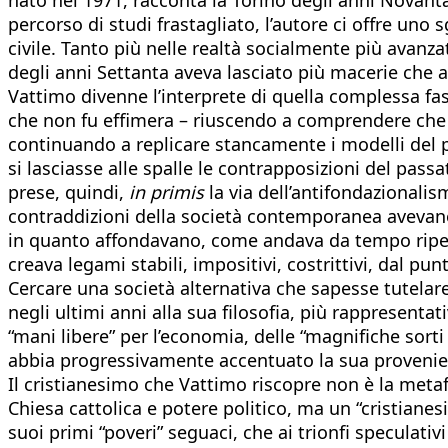
percorso di studi frastagliato, l’autore ci offre uno 
civile. Tanto più nelle realtà socialmente più avanzat
degli anni Settanta aveva lasciato più macerie che al
Vattimo divenne l’interprete di quella complessa fa
che non fu effimera – riuscendo a comprendere che d
continuando a replicare stancamente i modelli del pa
si lasciasse alle spalle le contrapposizioni del pas
prese, quindi,
in primis
la via dell’antifondazionali
contraddizioni della società contemporanea avevano 
in quanto affondavano, come andava da tempo ripete
creava legami stabili, impositivi, costrittivi, dal pu
Cercare una società alternativa che sapesse tutelare 
negli ultimi anni alla sua filosofia, più rappresenta
“mani libere” per l’economia, delle “magnifiche sort
abbia progressivamente accentuato la sua provenienza
Il cristianesimo che Vattimo riscopre non è la metaf
Chiesa cattolica e potere politico, ma un “cristianes
suoi primi “poveri” seguaci, che ai trionfi speculativi