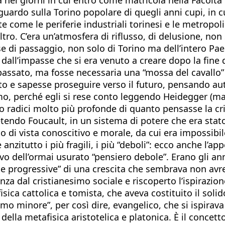
sguardo sulla Torino popolare di quegli anni cupi, in c
e come le periferie industriali torinesi e le metropoli
tro. C’era un’atmosfera di riflusso, di delusione, non
se di passaggio, non solo di Torino ma dell’intero Pa
all’impasse che si era venuto a creare dopo la fine d
ssato, ma fosse necessaria una “mossa del cavallo” -
sato e sapesse proseguire verso il futuro, pensando a
smo, perché egli si rese conto leggendo Heidegger (ma
radici molto più profonde di quanto pensasse la crit
ndo Foucault, in un sistema di potere che era stato
nto di vista conoscitivo e morale, da cui era impossibi
anzitutto i più fragili, i più “deboli”: ecco anche l’a
tivo dell’ormai usurato “pensiero debole”. Erano gli an
i e progressive” di una crescita che sembrava non avr
 dal cristianesimo sociale e riscoperto l’ispirazione 
isica cattolica e tomista, che aveva costituito il sol
imo minore”, per così dire, evangelico, che si ispirav
 della metafisica aristotelica e platonica. È il concett