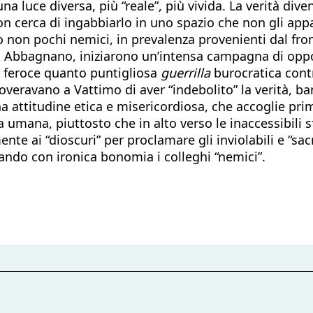
na luce diversa, più “reale”, più vivida. La verità di
non cerca di ingabbiarlo in uno spazio che non gli appar
non pochi nemici, in prevalenza provenienti dal fronte
 di Abbagnano, iniziarono un’intensa campagna di oppos
a feroce quanto puntigliosa
guerrilla
burocratica contr
overavano a Vattimo di aver “indebolito” la verità, ban
a attitudine etica e misericordiosa, che accoglie pri
za umana, piuttosto che in alto verso le inaccessibili
ente ai “dioscuri” per proclamare gli inviolabili e “sacri
ando con ironica bonomia i colleghi “nemici”.