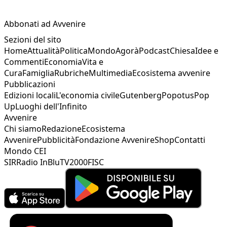
Abbonati ad Avvenire
Sezioni del sito
Home
Attualità
Politica
Mondo
Agorà
Podcast
Chiesa
Idee e
Commenti
Economia
Vita e
Cura
Famiglia
Rubriche
Multimedia
Ecosistema avvenire
Pubblicazioni
Edizioni locali
L'economia civile
Gutenberg
Popotus
Pop
Up
Luoghi dell'Infinito
Avvenire
Chi siamo
Redazione
Ecosistema
Avvenire
Pubblicità
Fondazione Avvenire
Shop
Contatti
Mondo CEI
SIR
Radio InBlu
TV2000
FISC