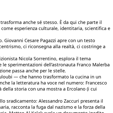
, trasforma anche sé stesso. È da qui che parte il
come esperienza culturale, identitaria, scientifica e
ano. Giovanni Cesare Pagazzi apre con un testo
centrismo, ci riconsegna alla realtà, ci costringe a
zionista Nicola Sorrentino, esplora il tema
ie le sperimentazioni dell’astronauta Franco Malerba
azione passa anche per le stelle.
uloubi — che hanno trasformato la cucina in un
 Anche la letteratura ha voce nel numero: Francesco
tà della storia con una mostra a Ercolano (i cui
 dello sradicamento: Alessandro Zaccuri presenta il
aria, racconta la fuga dal nazismo e la forza della
moria. Matteo Al Kalak svela un documento inedito