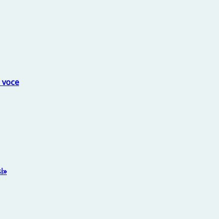
a voce
i»