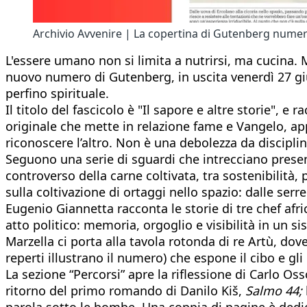
Archivio Avvenire | La copertina di Gutenberg numero
L'essere umano non si limita a nutrirsi, ma cucina. M
nuovo numero di Gutenberg, in uscita venerdì 27 giug
perfino spirituale.
Il titolo del fascicolo è "Il sapore e altre storie",
originale che mette in relazione fame e Vangelo, appe
riconoscere l’altro. Non è una debolezza da discipli
Seguono una serie di sguardi che intrecciano present
controverso della carne coltivata, tra sostenibilità
sulla coltivazione di ortaggi nello spazio: dalle serre
Eugenio Giannetta racconta le storie di tre chef a
atto politico: memoria, orgoglio e visibilità in un
Marzella ci porta alla tavola rotonda di re Artù, dove
reperti illustrano il numero) che espone il cibo e gli 
La sezione “Percorsi” apre la riflessione di Carlo Oss
ritorno del primo romando di Danilo Kiš,
Salmo 44;
parola sotto le bombe. Una coppia di pagine è dedic