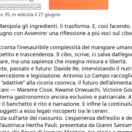
 35, in edicola il 27 giugno
anipola gli ingredienti, li trasforma. E, così facendo
no con Avvenire: una riflessione a più voci sul cibo 
 e racconta l’inesauribile complessità del mangiare um
tito e trascendenza. Il cibo, scrive, ci salva dall’ego
nare, ma una sapienza che insegna misura e libertà.
e, passato e futuro: Davide Re, intervistando il nutri
, percezione e legislazione. Antonio Lo Campo raccogl
 “adattive” alla cicoria cosmica, il futuro dell’aliment
fricani — Mareme Cisse, Kwame Onwuachi, Victoire Go
 sistema gastronomico ancora esclusivo e patriarcale.
 il banchetto è rito e narrazione. E infine la continui
oggetti a esso legati riscoperti tra le ceneri.
ola sull'arte del riassunto. L'esperienza dell'esilio e
l’austriaca Hertha Pauli, presentata da Gianni Santam
ata alla figura di Jacques Maritain, tra storia e me