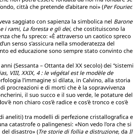
fondo, città che pretende d’abitare noi» (
Per Fourier.
 aveva saggiato con sapienza la simbolica nel
Barone
e i rami, La foresta e gli dei,
che costituiscono la
lenza che fu spreco: «È attraverso un caotico spreco
 d’un senso s’assicura nella smoderatezza del
mento ed educazione sono sempre stato convinto che
i anni (Sessanta – Ottanta del XX secolo) dei “sistemi
as, VIII, XXIX, 4 : le végétal est le modèle de
fologia l’immagine si dilata, in Calvino, alla storia
i procreazioni e di morti che è la sopravvivenza
herini, il suo succo e il suo verde, le potature del
dov’è non chiaro cos’è radice e cos’è tronco e cos’è
 aneliti) tra modelli di perfezione cristallografica e
 una catastrofe o palingenesi: «Non vedo l’ora che si
 del disastro» (
Tre storie di follia e distruzione,
da
Il