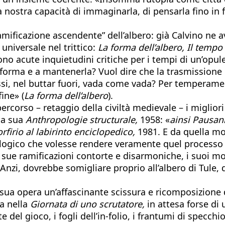
a nostra capacità di immaginarla, di pensarla fino in 
“ramificazione ascendente” dell’albero: già Calvino ne
universale nel trittico:
La forma dell’albero, Il tempo 
ono acute inquietudini critiche per i tempi di un’opu
a forma e a mantenerla? Vuol dire che la trasmissione
tessi, nel buttar fuori, vada come vada? Per tempera
ine» (
La forma dell’albero
).
ercorso – retaggio della civiltà medievale – i miglior
lla sua
Anthropologie structurale,
1958: «
ainsi Pausani
orfirio al labirinto enciclopedico,
1981. E da quella mor
alogico che volesse rendere veramente quel processo d
ue ramificazioni contorte e disarmoniche, i suoi monc
 Anzi, dovrebbe somigliare proprio all’albero di Tule, 
a sua opera un’affascinante scissura e ricomposizione di
a nella
Giornata di uno scrutatore,
in attesa forse di
 del gioco, i fogli dell’in-folio, i frantumi di specchio