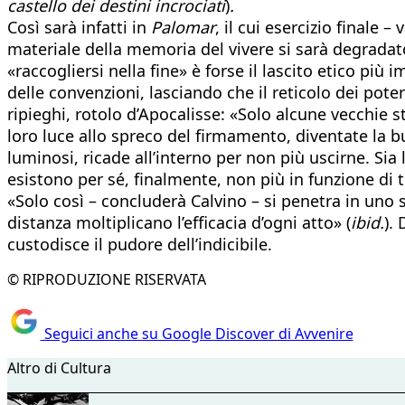
castello dei destini incrociati
)
.
Così sarà infatti in
Palomar
, il cui esercizio finale 
materiale della memoria del vivere si sarà degradato
«raccogliersi nella fine» è forse il lascito etico più 
delle convenzioni, lasciando che il reticolo dei poter
ripieghi, rotolo d’Apocalisse: «Solo alcune vecchie st
loro luce allo spreco del firmamento, diventate la bu
luminosi, ricade all’interno per non più uscirne. Sia
esistono per sé, finalmente, non più in funzione di tu
«Solo così – concluderà Calvino – si penetra in uno sp
distanza moltiplicano l’efficacia d’ogni atto» (
ibid.
).
custodisce il pudore dell’indicibile.
© RIPRODUZIONE RISERVATA
Seguici anche su Google Discover di Avvenire
Altro di Cultura