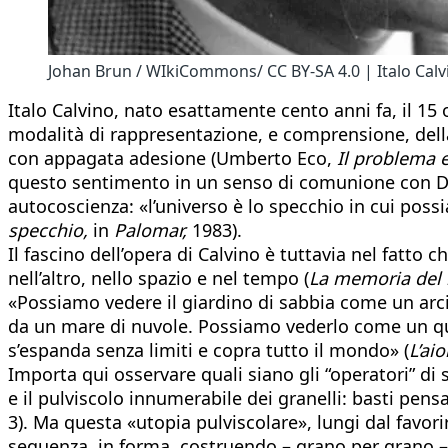
Johan Brun / WIkiCommons/ CC BY-SA 4.0 | Italo Calv
Italo Calvino, nato esattamente cento anni fa, il 1
modalità di rappresentazione, e comprensione, dell
con appagata adesione (Umberto Eco,
Il problema 
questo sentimento in un senso di comunione con Dio
autocoscienza: «l’universo è lo specchio in cui pos
specchio,
in
Palomar,
1983).
Il fascino dell’opera di Calvino è tuttavia nel fatto 
nell’altro, nello spazio e nel tempo (
La memoria del
«Possiamo vedere il giardino di sabbia come un ar
da un mare di nuvole. Possiamo vederlo come un quad
s’espanda senza limiti e copra tutto il mondo» (
L’ai
Importa qui osservare quali siano gli “operatori” di s
e il pulviscolo innumerabile dei granelli: basti pens
3). Ma questa «utopia pulviscolare», lungi dal favorir
sequenza, in forma, costruendo – grano per grano 