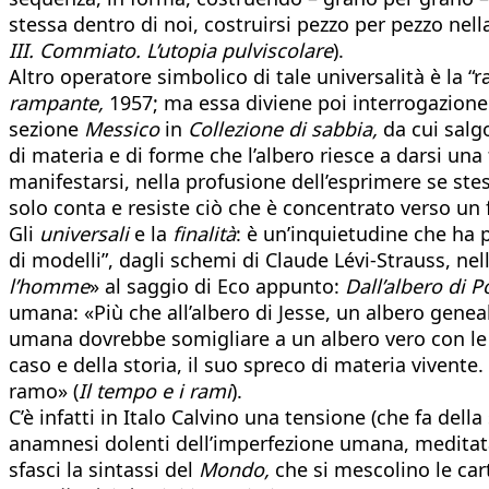
stessa dentro di noi, costruirsi pezzo per pezzo nell
III. Commiato. L’utopia pulviscolare
).
Altro operatore simbolico di tale universalità è la 
rampante,
1957; ma essa diviene poi interrogazione 
sezione
Messico
in
Collezione di sabbia,
da cui salg
di materia e di forme che l’albero riesce a darsi un
manifestarsi, nella profusione dell’esprimere se s
solo conta e resiste ciò che è concentrato verso un f
Gli
universali
e la
finalità
: è un’inquietudine che ha p
di modelli”, dagli schemi di Claude Lévi-Strauss, ne
l’homme
» al saggio di Eco appunto:
Dall’albero di P
umana: «Più che all’albero di Jesse, un albero gene
umana dovrebbe somigliare a un albero vero con le s
caso e della storia, il suo spreco di materia vivente.
ramo» (
Il tempo e i rami
).
C’è infatti in Italo Calvino una tensione (che fa dell
anamnesi dolenti dell’imperfezione umana, meditat
sfasci la sintassi del
Mondo,
che si mescolino le carte