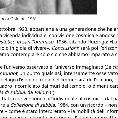
ino a Oslo nel 1961
5 ottobre 1923, appartiene a una generazione che ha a
a vicenda individuale; con visione cosmica e angosci
estetico in san Tommaso,
1956, citando Huizinga: «La
 o in gioia di vivere»,
Conclusioni
; sarà poi l’orizzo
siamo contemplare solo ciò che abbiamo imparato a co
che l’universo osservato e l’universo immaginato (
Le cit
 mondo
); un punto qualsiasi, intensamente osservat
cipelago d’isole rocciose nell’immensità dell’ocean
ro incorniciato dai muri del tempio, o dimenticarsi 
ola di sabbia,
da
Palomar
).
iffatta conversione dall’individuale al cosmico, dal pa
are a
Collezione di sabbia,
1984, con un ricordo – non
e – come è stato interpretato – la mobilità dell’inform
– un insieme coerente: «Insomma l’utopia come città