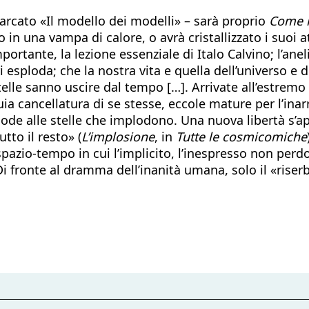
– varcato «Il modello dei modelli» – sarà proprio
Come i
 in una vampa di calore, o avrà cristallizzato i suoi
importante, la lezione essenziale di Italo Calvino; l’ane
i esploda; che la nostra vita e quella dell’universo e d
elle sanno uscire dal tempo […]. Arrivate all’estremo d
ia cancellatura di se stesse, eccole mature per l’inarr
 lode alle stelle che implodono. Una nuova libertà s’ap
tto il resto» (
L’implosione
, in
Tutte le cosmicomiche
azio-tempo in cui l’implicito, l’inespresso non perdono
 Di fronte al dramma dell’inanità umana, solo il «riser