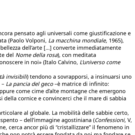
ncora pensato agli universali come giustificazione e
ata (Paolo Volponi,
La macchina mondiale,
1965),
 bellezza dell’arte […] converte immediatamente
nte del
Nome della rosa
), con meditata
noscere in noi» (Italo Calvino,
L’universo come
tà invisibili
) tendono a sovrapporsi, a insinuarsi uno
o –
La pancia del geco
–
è matrice di infinito:
o, oppure come cime d’alte montagne che emergono
della cornice e convincerci che il mare di sabbia
rticolare al globale. La mobilità delle sabbie certo,
 spento – dell’immagine agostiniana (
Confessioni,
V,
e, cerca ancor più di “cristallizzare” il fenomeno in
 che non potrà essere fondata da noi ma fondare se