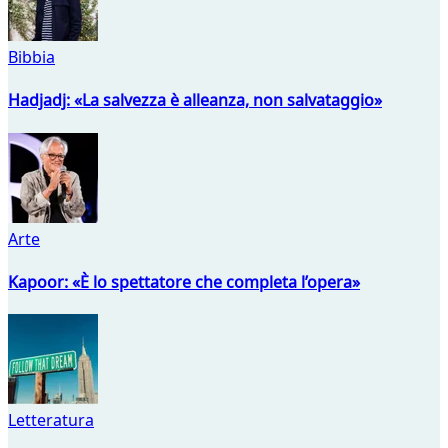
Bibbia
Hadjadj: «La salvezza è alleanza, non salvataggio»
Arte
Kapoor: «È lo spettatore che completa l’opera»
Letteratura