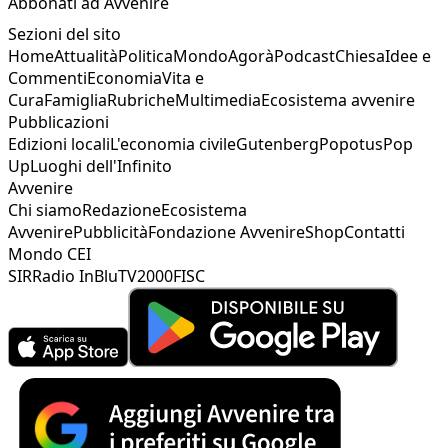
Abbonati ad Avvenire
Sezioni del sito
Home
Attualità
Politica
Mondo
Agorà
Podcast
Chiesa
Idee e
Commenti
Economia
Vita e
Cura
Famiglia
Rubriche
Multimedia
Ecosistema avvenire
Pubblicazioni
Edizioni locali
L'economia civile
Gutenberg
Popotus
Pop
Up
Luoghi dell'Infinito
Avvenire
Chi siamo
Redazione
Ecosistema
Avvenire
Pubblicità
Fondazione Avvenire
Shop
Contatti
Mondo CEI
SIR
Radio InBlu
TV2000
FISC