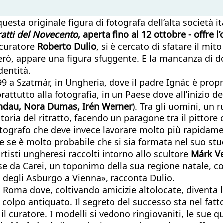
esta originale figura di fotografa dell’alta società i
tratti del Novecento
, aperta fino al 12 ottobre - offre 
 curatore
Roberto Dulio
, si è cercato di sfatare il mit
 però, appare una figura sfuggente. E la mancanza di
dentità.
 a Szatmár, in Ungheria, dove il padre Ignác è propri
rattutto alla fotografia, in un Paese dove all’inizio d
andau, Nora Dumas, Irén Werner
). Tra gli uomini, un
 storia del ritratto, facendo un paragone tra il pitto
l fotografo che deve invece lavorare molto più rapidam
se è molto probabile che si sia formata nel suo studio
artisti ungheresi raccolti intorno allo scultore
Márk V
forse da Carei, un toponimo della sua regione natale, co
 degli Asburgo a Vienna», racconta Dulio.
 Roma dove, coltivando amicizie altolocate, diventa la
di colpo antiquato. Il segreto del successo sta nel fatt
il curatore. I modelli si vedono ringiovaniti, le sue