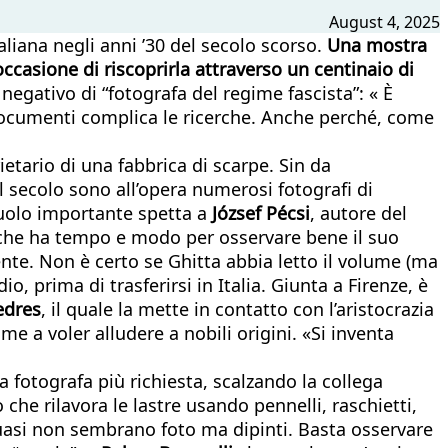
August 4, 2025
taliana negli anni ’30 del secolo scorso.
Una mostra
l’occasione di riscoprirla attraverso un centinaio di
o negativo di “fotografa del regime fascista”: « È
 documenti complica le ricerche. Anche perché, come
etario di una fabbrica di scarpe. Sin da
el secolo sono all’opera numerosi fotografi di
 ruolo importante spetta a
József Pécsi
, autore del
re che ha tempo e modo per osservare bene il suo
ente. Non è certo se Ghitta abbia letto il volume (ma
, prima di trasferirsi in Italia. Giunta a Firenze, è
edres
, il quale la mette in contatto con l’aristocrazia
me a voler alludere a nobili origini. «Si inventa
 fotografa più richiesta, scalzando la collega
o che rilavora le lastre usando pennelli, raschietti,
 quasi non sembrano foto ma dipinti. Basta osservare