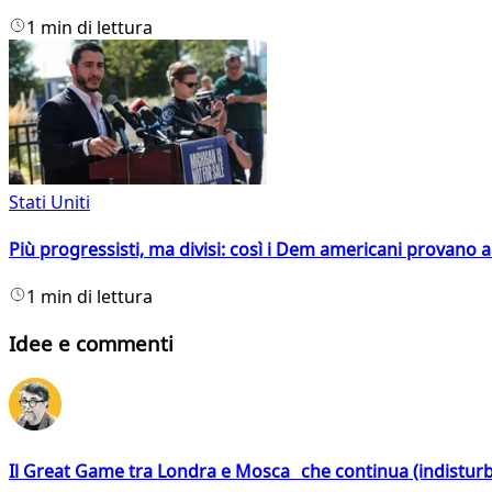
1 min di lettura
Stati Uniti
Più progressisti, ma divisi: così i Dem americani provano a 
1 min di lettura
Idee e commenti
Il Great Game tra Londra e Mosca che continua (indistur