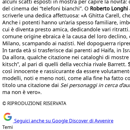
alcuni scatti esposti in mostra per capire la novità:
del cinema dei “telefoni bianchi”. O
Roberto Longhi
scriverle una dedica affettuosa: «A Ghitta Carell, che
Anche i potenti hanno un’aria spesso familiare, im
cui è diventa presto amica, dedicandole vari ritratti
comune origine ebraica è la causa del loro declino, c
Milano, scampando ai nazisti. Nel dopoguerra ripren
In tarda età si trasferisce dai parenti ad Haifa, in I
Da allora, qualche citazione nei cataloghi di mostre
kitsch”, al pari di quelli della vecchia rivale Barrett.
così innocente e rassicurante da essere volutamente
modelli, noti e meno noti, come alla fine ha fatto c
titolo una citazione dai
Sei personaggi in cerca d’a
ma non è vero».
© RIPRODUZIONE RISERVATA
Seguici anche su Google Discover di Avvenire
Temi