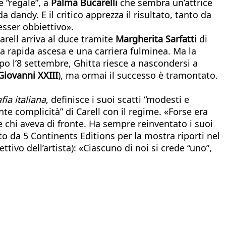
 “regale”, a
Palma Bucarelli
che sembra un’attrice
 dandy. E il critico apprezza il risultato, tanto da
’esser obbiettivo».
Carell arriva al duce tramite
Margherita Sarfatti
di
una rapida ascesa e una carriera fulminea. Ma la
opo l’8 settembre, Ghitta riesce a nascondersi a
Giovanni XXIII
), ma ormai il successo è tramontato.
fia italiana
, definisce i suoi scatti “modesti e
ente complicità” di Carell con il regime. «Forse era
 chi aveva di fronte. Ha sempre reinventato i suoi
to da 5 Continents Editions per la mostra riporti nel
ettivo dell’artista): «Ciascuno di noi si crede “uno”,