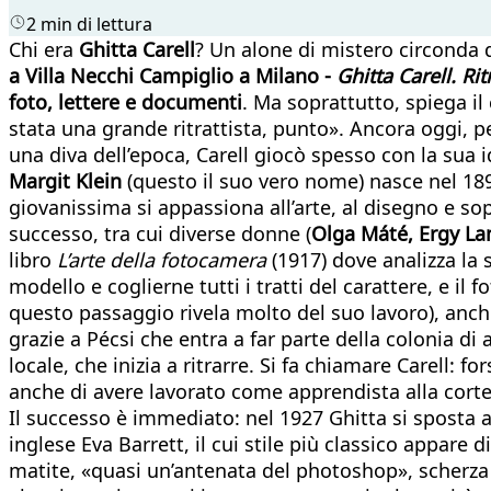
2 min di lettura
Chi era
Ghitta Carell
? Un alone di mistero circonda qu
a Villa Necchi Campiglio a Milano -
Ghitta Carell. Ri
foto, lettere e documenti
. Ma soprattutto, spiega il
stata una grande ritrattista, punto». Ancora oggi,
una diva dell’epoca, Carell giocò spesso con la sua i
Margit Klein
(questo il suo vero nome) nasce nel 1899
giovanissima si appassiona all’arte, al disegno e sop
successo, tra cui diverse donne (
Olga Máté, Ergy L
libro
L’arte della fotocamera
(1917) dove analizza la
modello e coglierne tutti i tratti del carattere, e i
questo passaggio rivela molto del suo lavoro), anche 
grazie a Pécsi che entra a far parte della colonia di 
locale, che inizia a ritrarre. Si fa chiamare Carell: 
anche di avere lavorato come apprendista alla corte
Il successo è immediato: nel 1927 Ghitta si sposta a
inglese Eva Barrett, il cui stile più classico appare 
matite, «quasi un’antenata del photoshop», scherza 