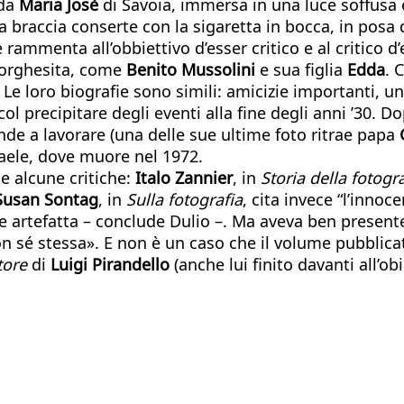
 da
Maria Josè
di Savoia, immersa in una luce soffusa e
a braccia conserte con la sigaretta in bocca, in posa da
 rammenta all’obbiettivo d’esser critico e al critico d
borghesita, come
Benito Mussolini
e sua figlia
Edda
. 
. Le loro biografie sono simili: amicizie importanti, 
ol precipitare degli eventi alla fine degli anni ’30. D
de a lavorare (una delle sue ultime foto ritrae papa
sraele, dove muore nel 1972.
 e alcune critiche:
Italo Zannier
, in
Storia della fotogra
Susan Sontag
, in
Sulla fotografia
, cita invece “l’innoc
 artefatta – conclude Dulio –. Ma aveva ben presente
on sé stessa». E non è un caso che il volume pubblica
utore
di
Luigi Pirandello
(anche lui finito davanti all’obi