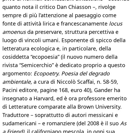
quanto nota il critico Dan Chiasson –, rivolge
sempre di più l’attenzione al paesaggio come
fonte di attività lirica e francescanamente
locus
amoenus
da preservare, struttura percettiva e
luogo di vincoli umani. Esponente di spicco della
letteratura ecologica e, in particolare, della
cosiddetta “ecopoesia” (il nuovo numero della
rivista “Semicerchio” è dedicato proprio a questo
argomento:
Ecopoetry. Poesia del degrado
ambientale,
a cura di Niccolò Scaffai, n. 58-59,
Pacini editore, pagine 168, euro 40), Gander ha
insegnato a Harvard, ed è ora professore emerito
di Letterature comparate alla Brown University.
Traduttore – soprattutto di autori messicani e
sudamericani – e romanziere (del 2008 è il suo
As
a Friend),
il californiano mescola, in ogni sua