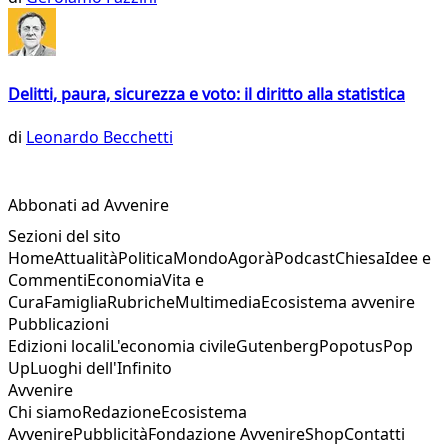
Delitti, paura, sicurezza e voto: il diritto alla statistica
di
Leonardo Becchetti
Abbonati ad Avvenire
Sezioni del sito
Home
Attualità
Politica
Mondo
Agorà
Podcast
Chiesa
Idee e
Commenti
Economia
Vita e
Cura
Famiglia
Rubriche
Multimedia
Ecosistema avvenire
Pubblicazioni
Edizioni locali
L'economia civile
Gutenberg
Popotus
Pop
Up
Luoghi dell'Infinito
Avvenire
Chi siamo
Redazione
Ecosistema
Avvenire
Pubblicità
Fondazione Avvenire
Shop
Contatti