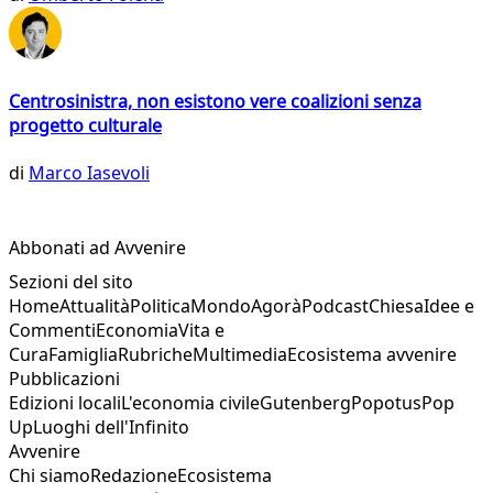
Centrosinistra, non esistono vere coalizioni senza
progetto culturale
di
Marco Iasevoli
Abbonati ad Avvenire
Sezioni del sito
Home
Attualità
Politica
Mondo
Agorà
Podcast
Chiesa
Idee e
Commenti
Economia
Vita e
Cura
Famiglia
Rubriche
Multimedia
Ecosistema avvenire
Pubblicazioni
Edizioni locali
L'economia civile
Gutenberg
Popotus
Pop
Up
Luoghi dell'Infinito
Avvenire
Chi siamo
Redazione
Ecosistema