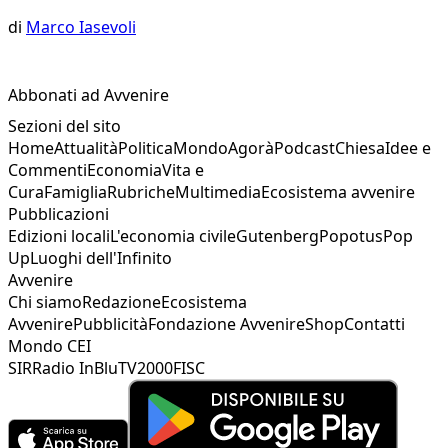
di
Marco Iasevoli
Abbonati ad Avvenire
Sezioni del sito
Home
Attualità
Politica
Mondo
Agorà
Podcast
Chiesa
Idee e
Commenti
Economia
Vita e
Cura
Famiglia
Rubriche
Multimedia
Ecosistema avvenire
Pubblicazioni
Edizioni locali
L'economia civile
Gutenberg
Popotus
Pop
Up
Luoghi dell'Infinito
Avvenire
Chi siamo
Redazione
Ecosistema
Avvenire
Pubblicità
Fondazione Avvenire
Shop
Contatti
Mondo CEI
SIR
Radio InBlu
TV2000
FISC