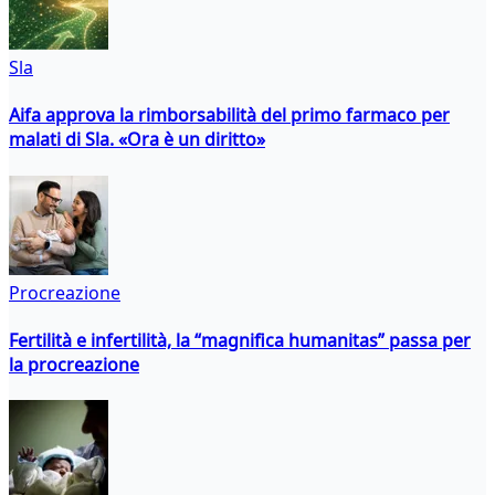
Sla
Aifa approva la rimborsabilità del primo farmaco per
malati di Sla. «Ora è un diritto»
Procreazione
Fertilità e infertilità, la “magnifica humanitas” passa per
la procreazione