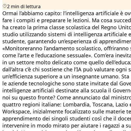
2 min di lettura
Ormai l’abbiamo capito: l’intelligenza artificiale è
fare i compiti e preparare le lezioni. Ma cosa succede
ha creato la prima classe scolastica del Regno Unit
studio utilizzando sistemi di intelligenza artificiale e
studente, garantendo un’esperienza di apprendimento
«Monitoreranno l’andamento scolastico, offriranno su
come l’arte e l’educazione sessuale». Com’era inevit
in un settore molto delicato come quello dell’educaz
dall’altra c’è chi sostiene che l’IA può valutare og
un’efficienza superiore a un insegnante umano. Sta di
le aziende tecnologiche sono state invitate dal Gover
intelligenze artificiali destinate alla scuola il Gove
noi su questo fronte? Come annunciato dal ministro de
quattro regioni italiane: Lombardia, Toscana, Lazio 
Workspace, inizialmente focalizzato sulle materie tecn
apprendimento dei singoli studenti così che il doc
intervenire in modo mirato per aiutare i ragazzi a sup