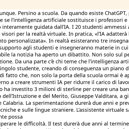
 ovunque. Persino a scuola. Da quando esiste ChatGPT,
 se l’intelligenza artificiale sostituisce i professori
o interamente guidata dall’IA. I 20 studenti ammessi
 visori per la realtà virtuale. In pratica, «l’IA adatterà
 personalizzata». In realtà esisteranno tre insegna
pporto agli studenti e insegneranno materie in cui l’i
abile la notizia ha aperto un dibattito. Non solo sul
ione. Da una parte c’è chi teme che l’intelligenza ar
ni singolo studente, creando di conseguenza un piano d
 fatto che, non solo la porta della scuola ormai è ape
no a creare strumenti IA per ridurre il carico di lavo
rno ha investito 3 milioni di sterline per creare una ba
ll’Istruzione e del Merito, Giuseppe Valditara, a gior
e Calabria. La sperimentazione durerà due anni e preve
iche e sulle lingue straniere. L’assistente virtuale sa
ente possa
erare le difficoltà. Il test durerà due anni al termine