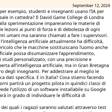
September 12, 2024
 per esempio, studenti e insegnanti usano l’IA per
 e sale in cattedra? Il David Game College di Londra
 alla sperimentazione impareranno le materie di
 le lezioni ai punti di forza e di debolezza di ogni
nti umani ma saranno chiamati a fare i supervisori.
ntelligenza artificiale attualmente ha difficoltà,
 pericolo che le macchine sostituiscano l’uomo anche
tificiale possa disumanizzare l’apprendimento,
i studi personalizzato, con una precisione e
rta all’intelligenza artificiale, ma in Gran Bretagna
ro degli insegnanti. Per addestrare al meglio le
nca dati specifica. E in Italia? Cosa stiamo facendo
ni partirà un progetto pilota in quindici classi di
de l’utilizzo di un software installabile su Google
rà in grado di individuare le difficoltà di
 dei quali i ragazzi saranno valutati attraverso test