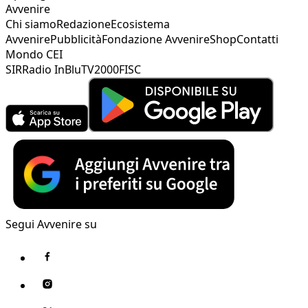
Avvenire
Chi siamo
Redazione
Ecosistema
Avvenire
Pubblicità
Fondazione Avvenire
Shop
Contatti
Mondo CEI
SIR
Radio InBlu
TV2000
FISC
Segui Avvenire su