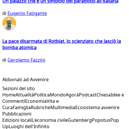
Un palazzo che è un simbolo dei paradossi all'italiana
di
Eugenio Fatigante
La pace disarmata di Rotblat, lo scienziato che lasciò la
bomba atomica
di
Gerolamo Fazzini
Abbonati ad Avvenire
Sezioni del sito
Home
Attualità
Politica
Mondo
Agorà
Podcast
Chiesa
Idee e
Commenti
Economia
Vita e
Cura
Famiglia
Rubriche
Multimedia
Ecosistema avvenire
Pubblicazioni
Edizioni locali
L'economia civile
Gutenberg
Popotus
Pop
Up
Luoghi dell'Infinito