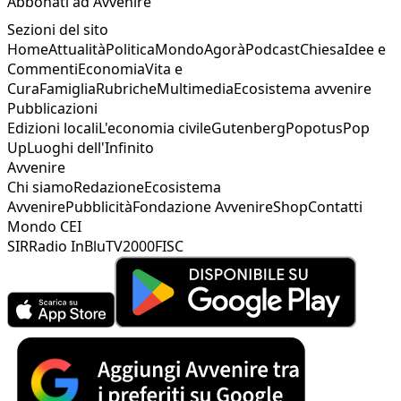
Abbonati ad Avvenire
Sezioni del sito
Home
Attualità
Politica
Mondo
Agorà
Podcast
Chiesa
Idee e
Commenti
Economia
Vita e
Cura
Famiglia
Rubriche
Multimedia
Ecosistema avvenire
Pubblicazioni
Edizioni locali
L'economia civile
Gutenberg
Popotus
Pop
Up
Luoghi dell'Infinito
Avvenire
Chi siamo
Redazione
Ecosistema
Avvenire
Pubblicità
Fondazione Avvenire
Shop
Contatti
Mondo CEI
SIR
Radio InBlu
TV2000
FISC