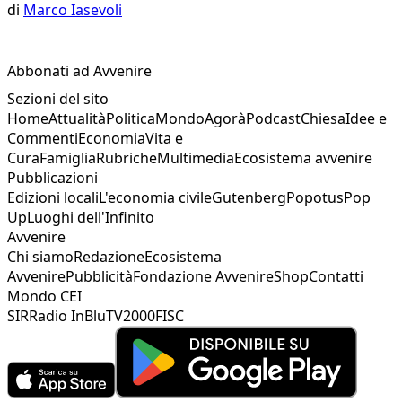
di
Marco Iasevoli
Abbonati ad Avvenire
Sezioni del sito
Home
Attualità
Politica
Mondo
Agorà
Podcast
Chiesa
Idee e
Commenti
Economia
Vita e
Cura
Famiglia
Rubriche
Multimedia
Ecosistema avvenire
Pubblicazioni
Edizioni locali
L'economia civile
Gutenberg
Popotus
Pop
Up
Luoghi dell'Infinito
Avvenire
Chi siamo
Redazione
Ecosistema
Avvenire
Pubblicità
Fondazione Avvenire
Shop
Contatti
Mondo CEI
SIR
Radio InBlu
TV2000
FISC