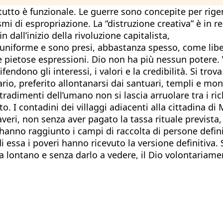
tto è funzionale. Le guerre sono concepite per rigen
ismi di espropriazione. La “distruzione creativa” è in 
dall’inizio della rivoluzione capitalista,
uniforme e sono presi, abbastanza spesso, come libera
rate pietose espressioni. Dio non ha più nessun potere
endono gli interessi, i valori e la credibilità. Si trova
ario, preferito allontanarsi dai santuari, templi e mo
tradimenti dell’umano non si lascia arruolare tra i ri
to. I contadini dei villaggi adiacenti alla cittadina d
averi, non senza aver pagato la tassa rituale prevista
anno raggiunto i campi di raccolta di persone definite
di essa i poveri hanno ricevuto la versione definitiva. 
 Da lontano e senza darlo a vedere, il Dio volontariame