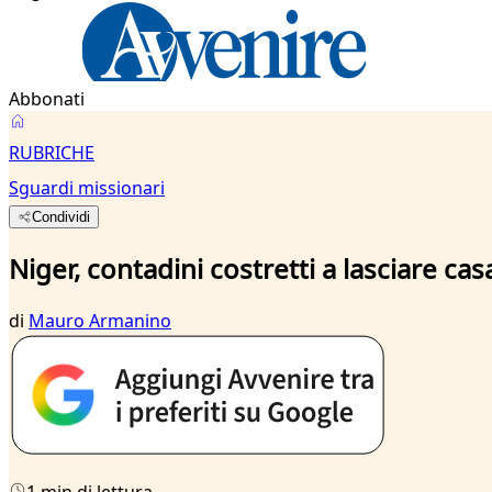
Abbonati
RUBRICHE
Sguardi missionari
Condividi
Niger, contadini costretti a lasciare casa
di
Mauro Armanino
1 min di lettura