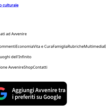
o culturale
ati ad Avvenire
Commenti
Economia
Vita e Cura
Famiglia
Rubriche
Multimedia
uoghi dell'Infinito
ione Avvenire
Shop
Contatti