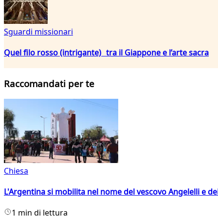
Sguardi missionari
Quel filo rosso (intrigante) tra il Giappone e l’arte sacra
Raccomandati per te
Chiesa
L'Argentina si mobilita nel nome del vescovo Angelelli e dei
1 min di lettura