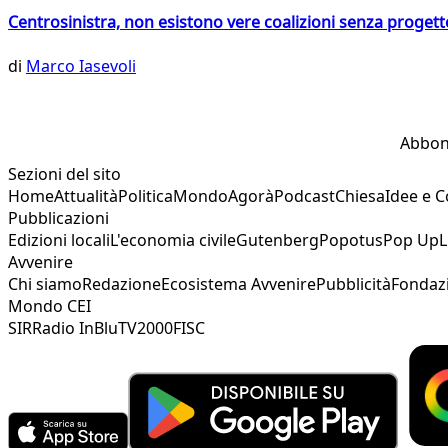
Centrosinistra, non esistono vere coalizioni senza progett
di
Marco Iasevoli
Abbon
Sezioni del sito
Home
Attualità
Politica
Mondo
Agorà
Podcast
Chiesa
Idee e 
Pubblicazioni
Edizioni locali
L'economia civile
Gutenberg
Popotus
Pop Up
L
Avvenire
Chi siamo
Redazione
Ecosistema Avvenire
Pubblicità
Fondaz
Mondo CEI
SIR
Radio InBlu
TV2000
FISC