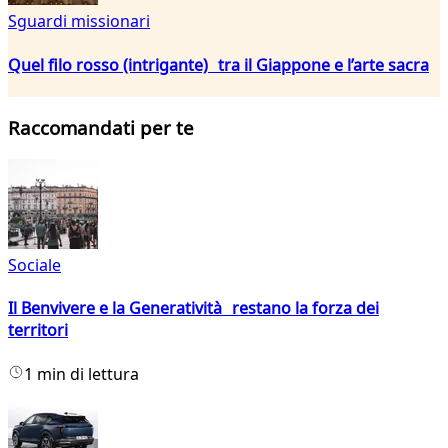
Sguardi missionari
Quel filo rosso (intrigante) tra il Giappone e l’arte sacra
Raccomandati per te
Sociale
Il Benvivere e la Generatività restano la forza dei
territori
1 min di lettura