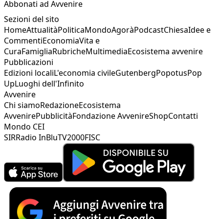
Abbonati ad Avvenire
Sezioni del sito
Home
Attualità
Politica
Mondo
Agorà
Podcast
Chiesa
Idee e
Commenti
Economia
Vita e
Cura
Famiglia
Rubriche
Multimedia
Ecosistema avvenire
Pubblicazioni
Edizioni locali
L'economia civile
Gutenberg
Popotus
Pop
Up
Luoghi dell'Infinito
Avvenire
Chi siamo
Redazione
Ecosistema
Avvenire
Pubblicità
Fondazione Avvenire
Shop
Contatti
Mondo CEI
SIR
Radio InBlu
TV2000
FISC