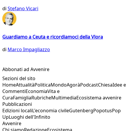
di
Stefano Vicari
Guardiamo a Ceuta e ricordiamoci della Vlora
di
Marco Impagliazzo
Abbonati ad Avvenire
Sezioni del sito
Home
Attualità
Politica
Mondo
Agorà
Podcast
Chiesa
Idee e
Commenti
Economia
Vita e
Cura
Famiglia
Rubriche
Multimedia
Ecosistema avvenire
Pubblicazioni
Edizioni locali
L'economia civile
Gutenberg
Popotus
Pop
Up
Luoghi dell'Infinito
Avvenire
Chi siamo
Redazione
Ecosistema