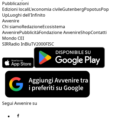
Pubblicazioni
Edizioni locali
L'economia civile
Gutenberg
Popotus
Pop
Up
Luoghi dell'Infinito
Avvenire
Chi siamo
Redazione
Ecosistema
Avvenire
Pubblicità
Fondazione Avvenire
Shop
Contatti
Mondo CEI
SIR
Radio InBlu
TV2000
FISC
Segui Avvenire su