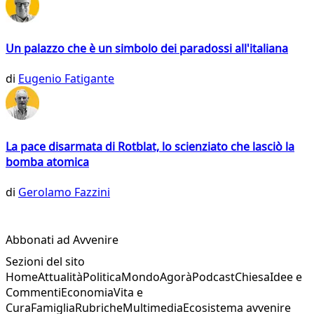
Un palazzo che è un simbolo dei paradossi all'italiana
di
Eugenio Fatigante
La pace disarmata di Rotblat, lo scienziato che lasciò la
bomba atomica
di
Gerolamo Fazzini
Abbonati ad Avvenire
Sezioni del sito
Home
Attualità
Politica
Mondo
Agorà
Podcast
Chiesa
Idee e
Commenti
Economia
Vita e
Cura
Famiglia
Rubriche
Multimedia
Ecosistema avvenire