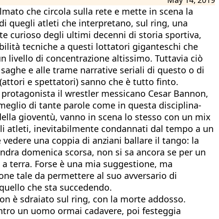
mato che circola sulla rete e mette in scena la
 quegli atleti che interpretano, sul ring, una
 curioso degli ultimi decenni di storia sportiva,
lità tecniche a questi lottatori giganteschi che
 livello di concentrazione altissimo. Tuttavia ciò
saghe e alle trame narrative seriali di questo o di
ttori e spettatori) sanno che è tutto finto.
a protagonista il wrestler messicano Cesar Bannon,
 meglio di tante parole come in questa disciplina-
 della gioventù, vanno in scena lo stesso con un mix
gli atleti, inevitabilmente condannati dal tempo a un
edere una coppia di anziani ballare il tango: la
 Londra domenica scorsa, non si sa ancora se per un
o a terra. Forse è una mia suggestione, ma
one tale da permettere al suo avversario di
e quello che sta succedendo.
non è sdraiato sul ring, con la morte addosso.
contro un uomo ormai cadavere, poi festeggia