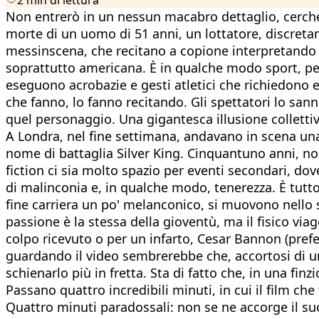
Non entrerò in un nessun macabro dettaglio, cercherò
morte di un uomo di 51 anni, un lottatore, discretam
messinscena, che recitano a copione interpretando u
soprattutto americana. È in qualche modo sport, per
eseguono acrobazie e gesti atletici che richiedono e
che fanno, lo fanno recitando. Gli spettatori lo sann
quel personaggio. Una gigantesca illusione collettiva
A Londra, nel fine settimana, andavano in scena una
nome di battaglia Silver King. Cinquantuno anni, non
fiction ci sia molto spazio per eventi secondari, do
di malinconia e, in qualche modo, tenerezza. È tutto
fine carriera un po' melanconico, si muovono nello 
passione è la stessa della gioventù, ma il fisico vi
colpo ricevuto o per un infarto, Cesar Bannon (pref
guardando il video sembrerebbe che, accortosi di un 
schienarlo più in fretta. Sta di fatto che, in una fi
Passano quattro incredibili minuti, in cui il film ch
Quattro minuti paradossali: non se ne accorge il su