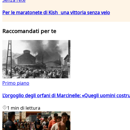
Per le maratonete di Kish una vittoria senza velo
Raccomandati per te
Primo piano
L’orgoglio degli orfani di Marcinelle: «Quegli uomini costr
1 min di lettura