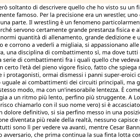
 soltanto di descrivere quello che ho visto su un fil
ente famoso. Per la precisione era un wrestler, uno di
na parte. Il wrestling è un fenomeno particolarmente
ché servono certamente grande prestanza fisica e abi
normi quantità di allenamento, grande dedizione e un
o e corrono a vederli a migliaia, si appassionano alle 
, una disciplina di combattimento sì, ma dove tutti (a
 serie di combattimenti fra i quali quello che vedev
 certo l'età del pieno vigore fisico, fatto che spiega
ve i protagonisti, ormai dismessi i panni super-eroici
 uguale ai combattimenti dei circuiti principali, ma 
stesso modo, ma con un'inesorabile lentezza. È come v
aggia a un ritmo più lento, perfino più struggente. A
erisco chiamarlo con il suo nome vero) si è accasciat
dolore definitivo, si sia perfino messo in una posizi
nzione diventata più reale della realtà, nessuno capisc
e tutti sono lì per vedere va avanti, mentre Cesar Ban
o avversario, che prima continua la sua finta lotta 