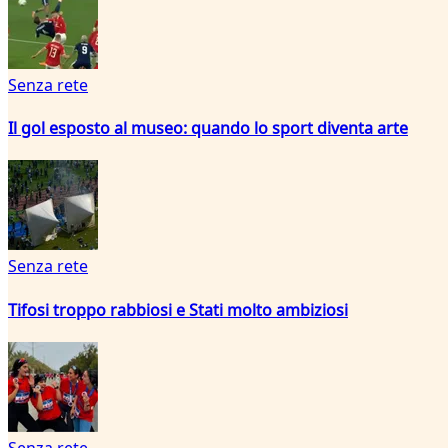
Senza rete
Il gol esposto al museo: quando lo sport diventa arte
Senza rete
Tifosi troppo rabbiosi e Stati molto ambiziosi
Senza rete