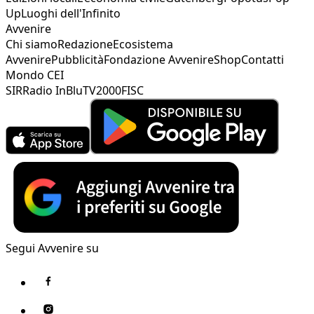
Up
Luoghi dell'Infinito
Avvenire
Chi siamo
Redazione
Ecosistema
Avvenire
Pubblicità
Fondazione Avvenire
Shop
Contatti
Mondo CEI
SIR
Radio InBlu
TV2000
FISC
Segui Avvenire su