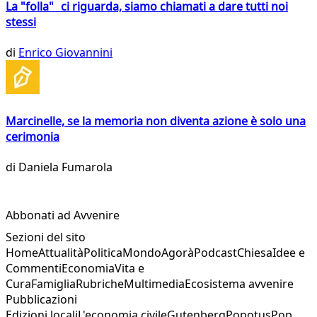
La "folla" ci riguarda, siamo chiamati a dare tutti noi
stessi
di
Enrico Giovannini
Marcinelle, se la memoria non diventa azione è solo una
cerimonia
di
Daniela Fumarola
Abbonati ad Avvenire
Sezioni del sito
Home
Attualità
Politica
Mondo
Agorà
Podcast
Chiesa
Idee e
Commenti
Economia
Vita e
Cura
Famiglia
Rubriche
Multimedia
Ecosistema avvenire
Pubblicazioni
Edizioni locali
L'economia civile
Gutenberg
Popotus
Pop