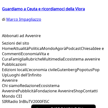
Guardiamo a Ceuta e ricordiamoci della Vlora
di
Marco Impagliazzo
Abbonati ad Avvenire
Sezioni del sito
Home
Attualità
Politica
Mondo
Agorà
Podcast
Chiesa
Idee e
Commenti
Economia
Vita e
Cura
Famiglia
Rubriche
Multimedia
Ecosistema avvenire
Pubblicazioni
Edizioni locali
L'economia civile
Gutenberg
Popotus
Pop
Up
Luoghi dell'Infinito
Avvenire
Chi siamo
Redazione
Ecosistema
Avvenire
Pubblicità
Fondazione Avvenire
Shop
Contatti
Mondo CEI
SIR
Radio InBlu
TV2000
FISC