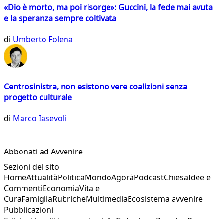
«Dio è morto, ma poi risorge»: Guccini, la fede mai avuta
e la speranza sempre coltivata
di
Umberto Folena
Centrosinistra, non esistono vere coalizioni senza
progetto culturale
di
Marco Iasevoli
Abbonati ad Avvenire
Sezioni del sito
Home
Attualità
Politica
Mondo
Agorà
Podcast
Chiesa
Idee e
Commenti
Economia
Vita e
Cura
Famiglia
Rubriche
Multimedia
Ecosistema avvenire
Pubblicazioni