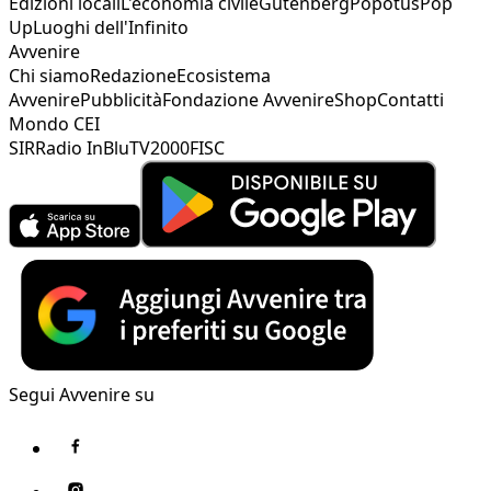
Edizioni locali
L'economia civile
Gutenberg
Popotus
Pop
Up
Luoghi dell'Infinito
Avvenire
Chi siamo
Redazione
Ecosistema
Avvenire
Pubblicità
Fondazione Avvenire
Shop
Contatti
Mondo CEI
SIR
Radio InBlu
TV2000
FISC
Segui Avvenire su