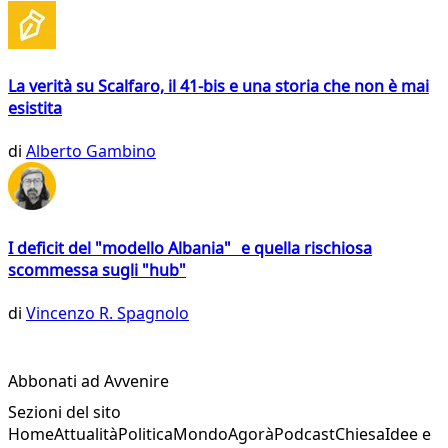
La verità su Scalfaro, il 41-bis e una storia che non è mai
esistita
di
Alberto Gambino
I deficit del "modello Albania" e quella rischiosa
scommessa sugli "hub"
di
Vincenzo R. Spagnolo
Abbonati ad Avvenire
Sezioni del sito
Home
Attualità
Politica
Mondo
Agorà
Podcast
Chiesa
Idee e