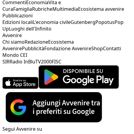
Commenti
Economia
Vita e
Cura
Famiglia
Rubriche
Multimedia
Ecosistema avvenire
Pubblicazioni
Edizioni locali
L'economia civile
Gutenberg
Popotus
Pop
Up
Luoghi dell'Infinito
Avvenire
Chi siamo
Redazione
Ecosistema
Avvenire
Pubblicità
Fondazione Avvenire
Shop
Contatti
Mondo CEI
SIR
Radio InBlu
TV2000
FISC
Segui Avvenire su