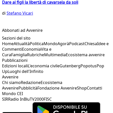
Dare ai figli la libertà di cavarsela da soli
di
Stefano Vicari
Abbonati ad Avvenire
Sezioni del sito
Home
Attualità
Politica
Mondo
Agorà
Podcast
Chiesa
Idee e
Commenti
Economia
Vita e
Cura
Famiglia
Rubriche
Multimedia
Ecosistema avvenire
Pubblicazioni
Edizioni locali
L'economia civile
Gutenberg
Popotus
Pop
Up
Luoghi dell'Infinito
Avvenire
Chi siamo
Redazione
Ecosistema
Avvenire
Pubblicità
Fondazione Avvenire
Shop
Contatti
Mondo CEI
SIR
Radio InBlu
TV2000
FISC