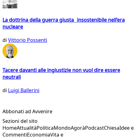
La dottrina della guerra giusta insostenibile nell’era
nucleare
di
Vittorio Possenti
Tacere davanti alle ingiustizie non vuol dire essere
neutrali
di
Luigi Ballerini
Abbonati ad Avvenire
Sezioni del sito
Home
Attualità
Politica
Mondo
Agorà
Podcast
Chiesa
Idee e
Commenti
Economia
Vita e