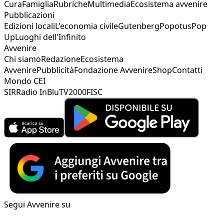
Cura
Famiglia
Rubriche
Multimedia
Ecosistema avvenire
Pubblicazioni
Edizioni locali
L'economia civile
Gutenberg
Popotus
Pop
Up
Luoghi dell'Infinito
Avvenire
Chi siamo
Redazione
Ecosistema
Avvenire
Pubblicità
Fondazione Avvenire
Shop
Contatti
Mondo CEI
SIR
Radio InBlu
TV2000
FISC
Segui Avvenire su