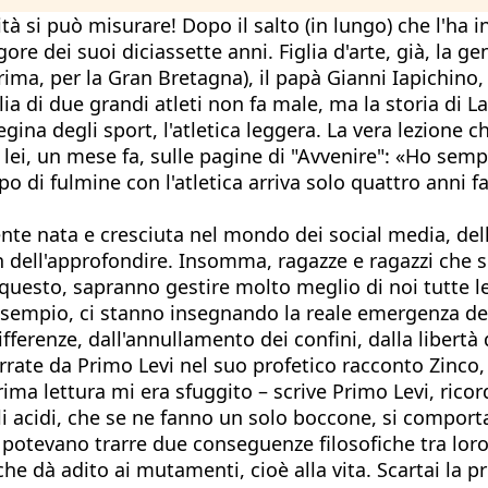
cità si può misurare! Dopo il salto (in lungo) che l'h
ulgore dei suoi diciassette anni. Figlia d'arte, già, l
a, per la Gran Bretagna), il papà Gianni Iapichino, c
 di due grandi atleti non fa male, ma la storia di Lar
gina degli sport, l'atletica leggera. La vera lezione c
 lei, un mese fa, sulle pagine di "Avvenire": «Ho sempr
olpo di fulmine con l'atletica arriva solo quattro anni 
nte nata e cresciuta nel mondo dei social media, dell
on dell'approfondire. Insomma, ragazze e ragazzi che 
 questo, sapranno gestire molto meglio di noi tutte le 
r esempio, ci stanno insegnando la reale emergenza dei
fferenze, dall'annullamento dei confini, dalla libert
arrate da Primo Levi nel suo profetico racconto Zinco,
ima lettura mi era sfuggito – scrive Primo Levi, ricord
gli acidi, che se ne fanno un solo boccone, si compo
e potevano trarre due conseguenze filosofiche tra loro
he dà adito ai mutamenti, cioè alla vita. Scartai la 