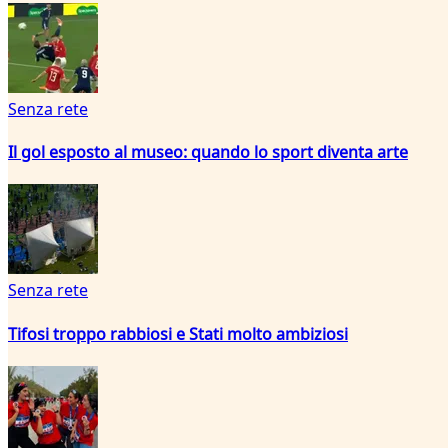
Senza rete
Il gol esposto al museo: quando lo sport diventa arte
Senza rete
Tifosi troppo rabbiosi e Stati molto ambiziosi