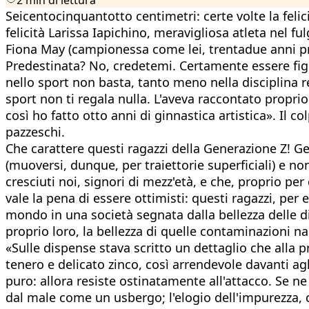
Seicentocinquantotto centimetri: certe volte la feli
felicità Larissa Iapichino, meravigliosa atleta nel f
Fiona May (campionessa come lei, trentadue anni prim
Predestinata? No, credetemi. Certamente essere figlia
nello sport non basta, tanto meno nella disciplina re
sport non ti regala nulla. L'aveva raccontato proprio
così ho fatto otto anni di ginnastica artistica». Il c
pazzeschi.
Che carattere questi ragazzi della Generazione Z! Ge
(muoversi, dunque, per traiettorie superficiali) e n
cresciuti noi, signori di mezz'età, e che, proprio per
vale la pena di essere ottimisti: questi ragazzi, pe
mondo in una società segnata dalla bellezza delle di
proprio loro, la bellezza di quelle contaminazioni n
«Sulle dispense stava scritto un dettaglio che alla pr
tenero e delicato zinco, così arrendevole davanti a
puro: allora resiste ostinatamente all'attacco. Se n
dal male come un usbergo; l'elogio dell'impurezza, c