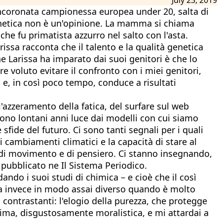
a incoronata campionessa europea under 20, salta di
a genetica non è un'opinione. La mamma si chiama
he fu primatista azzurro nel salto con l'asta.
issa racconta che il talento e la qualità genetica
he Larissa ha imparato dai suoi genitori è che lo
e voluto evitare il confronto con i miei genitori,
fa e, in così poco tempo, conduce a risultati
'azzeramento della fatica, del surfare sul web
sono lontani anni luce dai modelli con cui siamo
sfide del futuro. Ci sono tanti segnali per i quali
 cambiamenti climatici e la capacità di stare al
à di movimento e di pensiero. Ci stanno insegnando,
 pubblicato ne Il Sistema Periodico.
ando i suoi studi di chimica – e cioè che il così
rta invece in modo assai diverso quando è molto
 contrastanti: l'elogio della purezza, che protegge
prima, disgustosamente moralistica, e mi attardai a