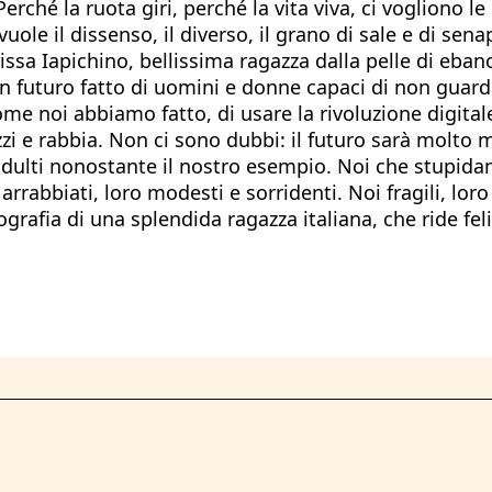
erché la ruota giri, perché la vita viva, ci vogliono 
uole il dissenso, il diverso, il grano di sale e di sena
rissa Iapichino, bellissima ragazza dalla pelle di eb
 Un futuro fatto di uomini e donne capaci di non guar
ome noi abbiamo fatto, di usare la rivoluzione digi
zi e rabbia. Non ci sono dubbi: il futuro sarà molto
e adulti nonostante il nostro esempio. Noi che stupi
rrabbiati, loro modesti e sorridenti. Noi fragili, loro 
rafia di una splendida ragazza italiana, che ride feli