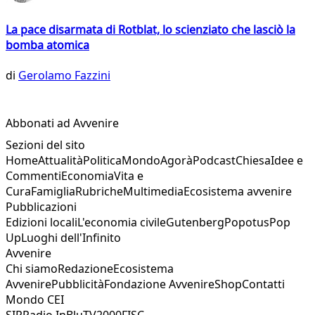
La pace disarmata di Rotblat, lo scienziato che lasciò la
bomba atomica
di
Gerolamo Fazzini
Abbonati ad Avvenire
Sezioni del sito
Home
Attualità
Politica
Mondo
Agorà
Podcast
Chiesa
Idee e
Commenti
Economia
Vita e
Cura
Famiglia
Rubriche
Multimedia
Ecosistema avvenire
Pubblicazioni
Edizioni locali
L'economia civile
Gutenberg
Popotus
Pop
Up
Luoghi dell'Infinito
Avvenire
Chi siamo
Redazione
Ecosistema
Avvenire
Pubblicità
Fondazione Avvenire
Shop
Contatti
Mondo CEI
SIR
Radio InBlu
TV2000
FISC