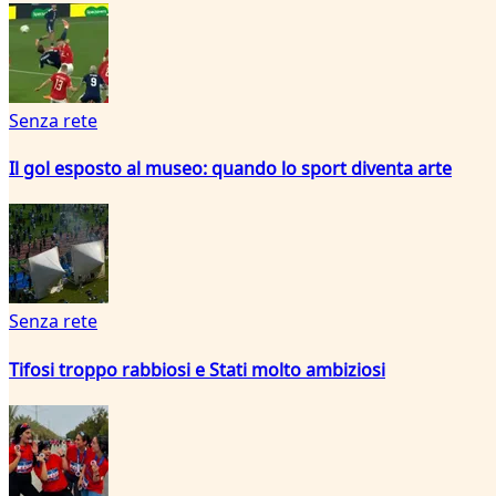
Senza rete
Il gol esposto al museo: quando lo sport diventa arte
Senza rete
Tifosi troppo rabbiosi e Stati molto ambiziosi