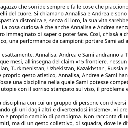
agazzo che sorride sempre e fa le cose che piacciono a 
uelli del cuore. Si chiamano Annalisa e Andrea e sono
spastica distonica e, senza di loro, la sua vita sare
 La cosa curiosa è che anche Annalisa e Andrea senza
 immaginato di saper o poter fare. Così, chissà a chi
ico, una performance da campioni: portare Sami ad as
 esattamente. Annalisa, Andrea e Sami andranno a Tok
inque mesi, all'insegna del claim «15 frontiere, nessu
gian, Turkmenistan, Uzbekistan, Kazakhstan, Russia e 
proprio gesto atletico, Annalisa, Andrea e Sami hann
i fosse una disciplina nella quale Sami potesse compe
 utopie con il sorriso stampato sul viso, il problema e
disciplina con cui un gruppo di persone con diversi gr
ando gli uni dagli altri e divertendosi insieme». Vi pr
ero e proprio cambio di paradigma. Non racconta di u
imiti, ma di un gesto collettivo, di squadra, dove le d