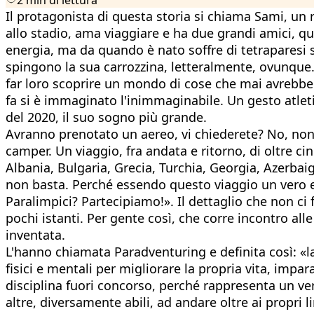
Il protagonista di questa storia si chiama Sami, un r
allo stadio, ama viaggiare e ha due grandi amici, q
energia, ma da quando è nato soffre di tetraparesi 
spingono la sua carrozzina, letteralmente, ovunque.
far loro scoprire un mondo di cose che mai avrebbero
fa si è immaginato l'inimmaginabile. Un gesto atlet
del 2020, il suo sogno più grande.
Avranno prenotato un aereo, vi chiederete? No, non
camper. Un viaggio, fra andata e ritorno, di oltre c
Albania, Bulgaria, Grecia, Turchia, Georgia, Azerbai
non basta. Perché essendo questo viaggio un vero e 
Paralimpici? Partecipiamo!». Il dettaglio che non c
pochi istanti. Per gente così, che corre incontro alle
inventata.
L'hanno chiamata Paradventuring e definita così: «la 
fisici e mentali per migliorare la propria vita, impar
disciplina fuori concorso, perché rappresenta un v
altre, diversamente abili, ad andare oltre ai propri l