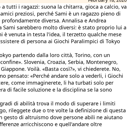
tutti i ragazzi: suona la chitarra, gioca a calcio, va
 amici preziosi, perché Sami è un ragazzo pieno di
bbe profondamente diversa. Annalisa e Andrea
 Sami sarebbero molto diversi: è stato proprio lui a
 è venuta in testa l'idea, il terzetto qualche mese
sistere di persona ai Giochi Paralimpici di Tokyo
yo partendo dalla loro città, Torino, con un
n confine». Slovenia, Croazia, Serbia, Montenegro,
Giappone. Voilà. «Basta così?», vi chiederete. No,
o pensato: «Perché andare solo a vederli, i Giochi
tere, come immaginerete, li ha turbati solo per
ra di facile soluzione e la disciplina se la sono
adi di abilità trova il modo di superare i limiti
ego, rileggete due o tre volte la definizione di questa
n gesto di altruismo dove persone abili ne aiutano
ifferenze arricchiscono e quell'andare oltre