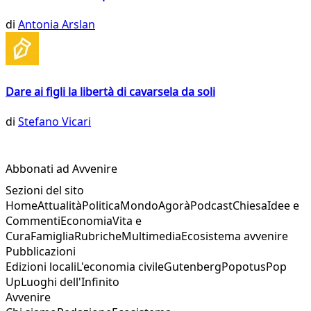
di
Antonia Arslan
Dare ai figli la libertà di cavarsela da soli
di
Stefano Vicari
Abbonati ad Avvenire
Sezioni del sito
Home
Attualità
Politica
Mondo
Agorà
Podcast
Chiesa
Idee e
Commenti
Economia
Vita e
Cura
Famiglia
Rubriche
Multimedia
Ecosistema avvenire
Pubblicazioni
Edizioni locali
L'economia civile
Gutenberg
Popotus
Pop
Up
Luoghi dell'Infinito
Avvenire