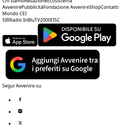
Chi siamo
Redazione
Ecosistema
Avvenire
Pubblicità
Fondazione Avvenire
Shop
Contatti
Mondo CEI
SIR
Radio InBlu
TV2000
FISC
Segui Avvenire su