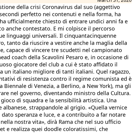
tione della crisi Coronavirus dal suo (aggettivo
secondi perfetto nei contenuti e nella forma, ha
ha ufficialmente chiesto di entrare undici anni fa e
co anche contestato. E mi colpisce il percorso
 due linguaggi universali. Il cinquantacinquenne
 tanto da riuscire a vestire anche la maglia della
te, capace di vincere tre scudetti nel campionato
’head coach della Scavolini Pesaro e, in occasione di
so giocatore del club a cui è stato affidato il
 un italiano migliore di tanti italiani. Quel ragazzo,
 tentativi di resistenza contro il regime comunista ed è
la Biennale di Venezia, a Berlino, a New York), ma gli
rare nel governo, diventando ministro della Cultura.
gioco di squadra e la sensibilità artistica. Una
le albanese, strappandole al grigio. «Quella vernice
 dato speranza e luce, e a contribuito a far notare
nella nostra vita», dirà Rama che nel suo ufficio
et e realizza quei doodle coloratissimi, che