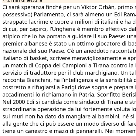
Ci sarà speranza finché per un Viktor Orbán, primo m
possessivo) Parlamento, ci sarà almeno un Edi Rama,
strappato lacrime e cuore a milioni di italiani e ha
di cui, per capirci, l’Ungheria è membro effettivo d
atipico che lo ha portato a guidare il suo Paese: una
premier albanese è stato un ottimo giocatore di bas
nazionale del suo Paese. C’è un aneddoto raccontato
italiano di basket, scrivere meravigliosamente e apri
un match di Coppa dei Campioni a Tirana contro la D
servizio di traduttore per il club marchigiano. Un ta
racconta Bianchini, ha l’intelligenza e la sensibilità 
costretto a rifugiarsi a Parigi dove sogna e prepara 
accadimenti lo richiamano in Patria. Sconfitto Beri
Nel 2000 Edi si candida come sindaco di Tirana e stra
straordinaria operazione da lui fortemente voluta lo
sui muri non ha dato da mangiare ai bambini, né si è
alla gente che ci può essere un modo diverso di fare
tiene un canestro e mazzi di pennarelli. Nei momenti