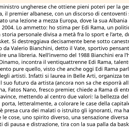
inistro ungherese che ottiene pieni poteri per la ges
 il premier albanese, con un discorso di centoventi 
 dato una lezione a mezza Europa, dove la sua Albania 
al 2004. Lo ammetto: ho stima per Edi Rama, un politi
 storia personale divisa a metà fra lo sport e l’arte,
ket. Si destreggiava decisamente bene sotto canestro,
 da Valerio Bianchini, detto il Vate, sportivo pensan
re una libreria. Nell’inverno del 1988 Bianchini era l
inamo, incontra il ventiquattrenne Edi Rama, talentuo
lento pure quello, visto che anche oggi Edi Rama parla
degli artisti. Infatti si laurea in Belle Arti, organizza
il suo futuro da artista (ancora non sa che esporrà al
sha, Fatos Nano, fresco premier, chiede a Rama di ent
vince, mettendo al centro due valori: la bellezza del 
 porta, letteralmente, a colorare le case della capita
 presa cura dei malati o istruito gli ignoranti, ma ha
 le cose, uno spirito diverso, una sensazione diversa 
 di pausa e distrazione, tira con la sua palla da bask