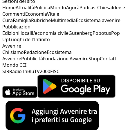
Sezioni del sito
Home
Attualità
Politica
Mondo
Agorà
Podcast
Chiesa
Idee e
Commenti
Economia
Vita e
Cura
Famiglia
Rubriche
Multimedia
Ecosistema avvenire
Pubblicazioni
Edizioni locali
L'economia civile
Gutenberg
Popotus
Pop
Up
Luoghi dell'Infinito
Avvenire
Chi siamo
Redazione
Ecosistema
Avvenire
Pubblicità
Fondazione Avvenire
Shop
Contatti
Mondo CEI
SIR
Radio InBlu
TV2000
FISC