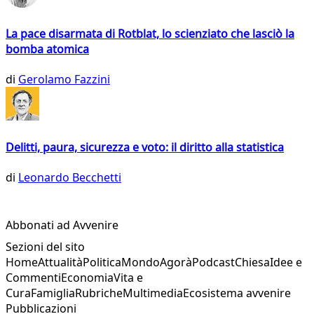
La pace disarmata di Rotblat, lo scienziato che lasciò la
bomba atomica
di
Gerolamo Fazzini
Delitti, paura, sicurezza e voto: il diritto alla statistica
di
Leonardo Becchetti
Abbonati ad Avvenire
Sezioni del sito
Home
Attualità
Politica
Mondo
Agorà
Podcast
Chiesa
Idee e
Commenti
Economia
Vita e
Cura
Famiglia
Rubriche
Multimedia
Ecosistema avvenire
Pubblicazioni