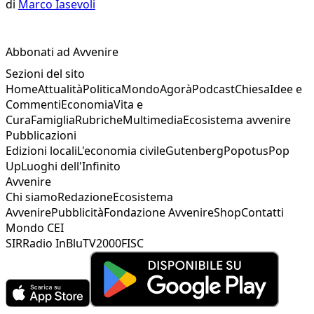
di
Marco Iasevoli
Abbonati ad Avvenire
Sezioni del sito
Home
Attualità
Politica
Mondo
Agorà
Podcast
Chiesa
Idee e
Commenti
Economia
Vita e
Cura
Famiglia
Rubriche
Multimedia
Ecosistema avvenire
Pubblicazioni
Edizioni locali
L'economia civile
Gutenberg
Popotus
Pop
Up
Luoghi dell'Infinito
Avvenire
Chi siamo
Redazione
Ecosistema
Avvenire
Pubblicità
Fondazione Avvenire
Shop
Contatti
Mondo CEI
SIR
Radio InBlu
TV2000
FISC